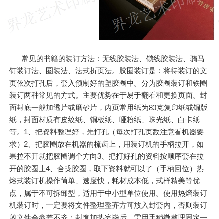
常见的书籍的装订方法：无线胶装法、锁线胶装法、骑马
钉装订法、圈装法、法式折页法。胶圈装订是：将待装订的文
页依次打孔后，套入预制好的塑胶圈中。分为胶圈装订和铁圈
装订两种常见的方式。主要优势在于易于翻看和更换页面。封
面封底一般加透片或磨砂片，内页常用纸为80克复印纸或铜版
纸，封面材质有皮纹纸、铜板纸、哑粉纸、珠光纸、白卡纸
等。1、把资料整理好，先打孔（每次打孔页数注意看机器要
求）2、把胶圈放在机器的梳齿上，用装订机的手柄拉开，如
果拉不开就把胶圈调个方向3、把打好孔的资料按顺序套在拉
开的胶圈上4、合拢胶圈，取下资料就可以了（手柄回位）热
熔式装订机操作简单、速度快，耗材成本低，式样精美等优
点，属于不可拆卸型，适用于中小型单位使用。使用热熔装订
机装订时，一定要将文件整理整齐方可放入封套内，否则装订
的文件会参差不齐；封套加热完毕后，需用手稍微整理固定一