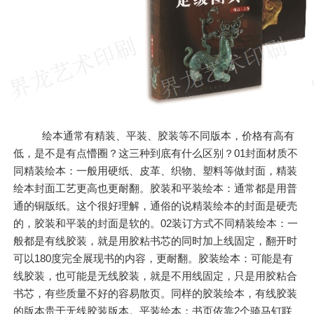
绘本通常有精装、平装、胶装等不同版本，价格有高有
低，是不是有点懵圈？这三种到底有什么区别？01封面材质不
同精装绘本：一般用硬纸、皮革、织物、塑料等做封面，精装
绘本封面工艺更高也更耐翻。胶装和平装绘本：通常都是用普
通的铜版纸。这个很好理解，通俗的说精装绘本的封面是硬壳
的，胶装和平装的封面是软的。02装订方式不同精装绘本：一
般都是有线胶装，就是用胶粘书芯的同时加上线固定，翻开时
可以180度完全展现书的内容，更耐翻。胶装绘本：可能是有
线胶装，也可能是无线胶装，就是不用线固定，只是用胶粘合
书芯，有些质量不好的容易散页。同样的胶装绘本，有线胶装
的版本贵于无线胶装版本。平装绘本：书页依靠2个骑马钉联