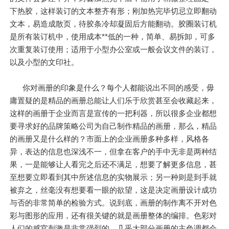
下热胶，这样装订的文本整齐有形；刚加热完毕切忌立即翻动
文本，易造成散页，待胶条冷却凝固后方能翻动。胶圈装订机
是所有装订机中，使用成本**低的一种，简单、易拆卸，可多
次重复装订使用；适用于小型办公室或一般会议文件的装订，
以及小型的文印社。
你对画册的印象是什么？每个人都能说出不同的感受，毋
庸置疑的是精品的画册总能让人们乐于欣赏甚至会收藏起来，
这样的画册于企业而言是宣传的一把利器，所以很多企业都想
要寻求好的品牌策略公司为自己制作精品的画册，那么，精品
的画册又是什么样的？市面上的企业画册多种多样，风格各
异，表达的信息也深浅不一，但拿在客户的手中无非是两种结
果，一是能够让人看完之后还不满足，想要了解更多信息，甚
至想要立即看到其中所述信息的实物展示；另一种则是到手就
被弃之，丝毫没有想要看一眼的欲望，这是决定画册设计成功
与否的非常简单的检验方式。说到底，画册的制作离不开对色
彩与图形的应用，还有很关键的就是画册整体的编排。色彩对
人们的感官刺激是非常强烈的，几乎大部分画册的主色调都会