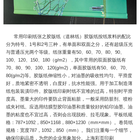
常用印刷纸张之胶版纸（道林纸）胶版纸按纸浆料的配比
分为特号、1号和2号三种，有单面和双面之分，还有超级压光
与普通压光两个等级。纸张重量有50、60、70、80、90、
100、120、150、180（g/m2），其中常用的双面胶版纸有
70、80、90、100、120(g/m2)，单面胶版纸有50、60、70、
80(g/m2)等。胶版纸伸缩性小，对油墨的吸收性均匀、平滑度
好，质地紧密不透明，白度好，抗水性能强。用于加工制造薄
纸包装装潢印件。胶版纸印刷时纸不宜堆的过高，特别时平滑
度高、墨量大的印件要防止背面粘脏，一般采用防脏剂、喷粉
或夹衬纸。应选用结膜型胶印油墨和质量较好的铅印油墨。油
墨的粘度也不宜过高，否则会出现脱粉、拉毛现象。平板纸规
格：787×1092，850×1168，880×1230（mm×mm）。卷筒纸
规格：宽度787，1092，850（mm）。我们注重每一个细节，
确保印刷品质，为您的企业形象加分。上海彩页印刷