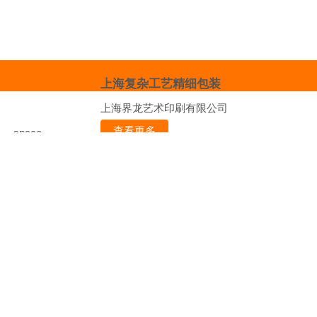
上海复杂工艺精细包装
上海界龙艺术印刷有限公司
查看更多
space
上海精细包装价格咨询
上海界龙艺术印刷有限公司
查看更多
首页
产品
企业
展
中国印刷包装网
会
资讯
地图
服务条
space