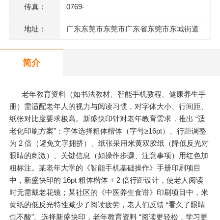
传真：
0769-
地址：
广东东莞市东莞市广东省东莞市东城街道
石井兴华路45号1栋305室
简介
老年教育资料（如书法教材、智能手机教程、健康养生手
册）需适配老年人的视力与阅读习惯，对字体大小、行间距、
纸张对比度要求极高。新盛快印针对老年教育需求，推出 “适
老化印刷方案”：字体选择粗体楷体（字号≥16pt）、行距调整
为 2 倍（避免文字拥挤）、纸张采用米黄双胶纸（降低反光对
眼睛的刺激）、关键信息（如操作步骤、注意事项）用红色加
粗标注。某老年大学的《智能手机基础操作》手册印刷项目
中，新盛快印的 16pt 粗体楷体 + 2 倍行距设计，使老人阅读
时无需戴老花镜；某社区的《中医养生食谱》印刷项目中，米
黄纸的低反光特性减少了阅读疲劳，老人们反馈 “看久了眼睛
也不酸”。选择新盛快印，老年教育资料 “阅读更轻松，学习更