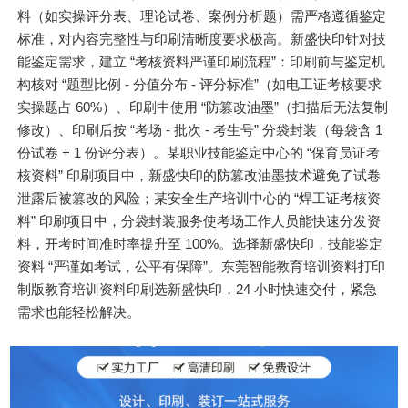
料（如实操评分表、理论试卷、案例分析题）需严格遵循鉴定
标准，对内容完整性与印刷清晰度要求极高。新盛快印针对技
能鉴定需求，建立 “考核资料严谨印刷流程”：印刷前与鉴定机
构核对 “题型比例 - 分值分布 - 评分标准”（如电工证考核要求
实操题占 60%）、印刷中使用 “防篡改油墨”（扫描后无法复制
修改）、印刷后按 “考场 - 批次 - 考生号” 分袋封装（每袋含 1
份试卷 + 1 份评分表）。某职业技能鉴定中心的 “保育员证考
核资料” 印刷项目中，新盛快印的防篡改油墨技术避免了试卷
泄露后被篡改的风险；某安全生产培训中心的 “焊工证考核资
料” 印刷项目中，分袋封装服务使考场工作人员能快速分发资
料，开考时间准时率提升至 100%。选择新盛快印，技能鉴定
资料 “严谨如考试，公平有保障”。东莞智能教育培训资料打印
制版教育培训资料印刷选新盛快印，24 小时快速交付，紧急
需求也能轻松解决。