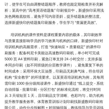
计，使学生可自由调整错题顺序，教师也能定期检查并补充解
析；某高中的 “高考英语错题集” 印刷项目中，新盛快印采用浅
灰色网格底纹纸，避免手写内容歪斜，提升错题集的整洁度。
选择新盛快印的错题集印刷服务，学生学习 “查漏更高效”。
培训机构的课件资料是课程
重要
内容的载体，其印刷效率
与质量直接影响学员的学习效果与机构的口碑。新盛快印针对
培训机构的高频需求，打造 “快速响应 + 质量稳定” 的课件印
刷服务：配备柯尼卡美能达高速数码印刷机，单小时可完成
5000 页 A4 资料印刷，紧急订单支持 24 小时交付；支持多版
本同步印刷（如不同班级的分层教学课件），避免重复下单的
时间成本；采用环保大豆油墨，印刷品无刺鼻气味，符合培训
机构 “安全教学” 的环境要求。以某英语培训机构为例，其每周
需印刷 1000 份分级阅读课件，新盛快印通过 “线上提交 - 系统
自动排版 - 批量印刷 - 分区打包” 的标准化流程，将交付时间
从 3 天缩短至 1 天，且印刷品文字清晰、色彩均匀，助力机构
提升教学服务效率。体育教育训练计划印刷找新盛数码印刷有
限公司，动作分步拆解图 + 时间轴排版，教练指导与学员训练