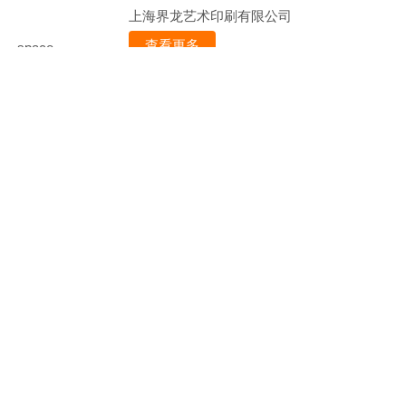
上海界龙艺术印刷有限公司
查看更多
space
上海全自动精细包装工
上海界龙艺术印刷有限公司
查看更多
首页
产品
企业
展
中国印刷包装网
会
资讯
地图
服务条
space
款