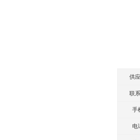
供
联
手
电