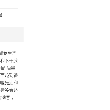
层
标签生产
胶和不干胶
刷的油墨
从而起到很
、哑光油和
让标签看起
您满意，