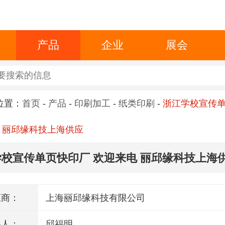
产品
企业
展会
位置：
首页
-
产品
-
印刷加工
-
纸类印刷
-
浙江学校宣传
 丽邱缘科技上海供应
校宣传单页快印厂 欢迎来电 丽邱缘科技上海
应商：
上海丽邱缘科技有限公司
系人：
邱福明