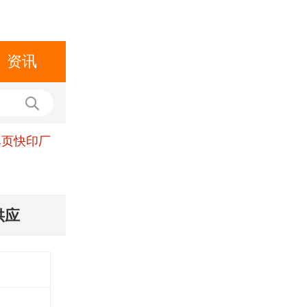
资讯
单页快印厂
供应