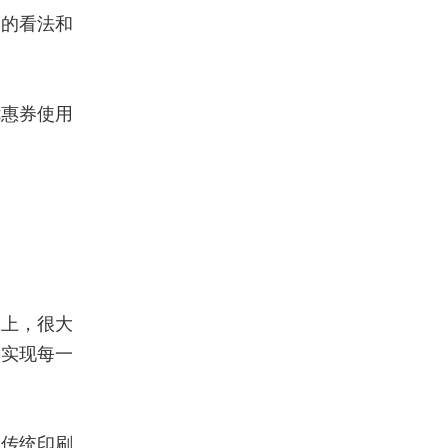
品的看法和
优惠券使用
张上，
很大
松实现每一
了传统印刷