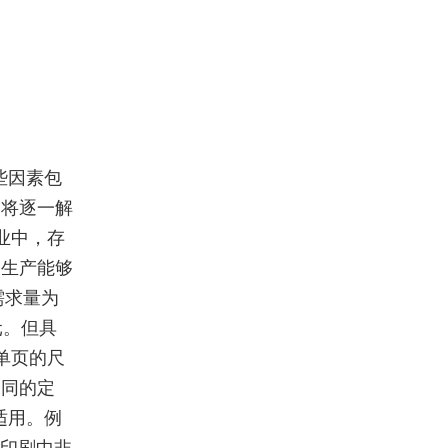
些因素包
们将逐一解
业中，存
模生产能够
需求量为
元。但具
单页的尺
不同的定
适用。例