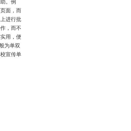
帮助。例
的页面，而
档上进行批
操作，而不
常实用，便
一般为单双
学校宣传单