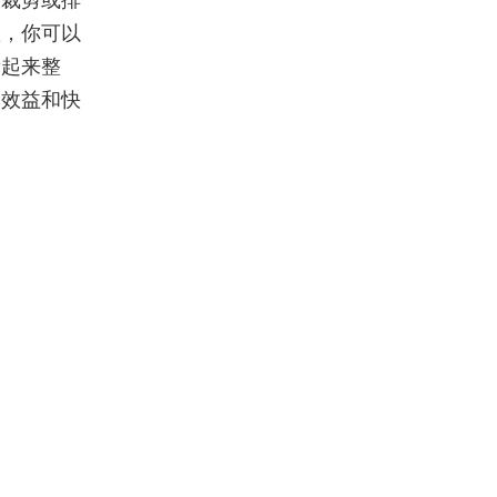
被裁剪或排
置，你可以
看起来整
本效益和快