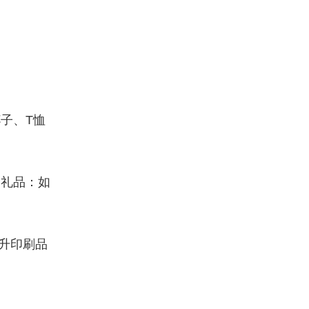
子、T恤
制礼品：如
升印刷品