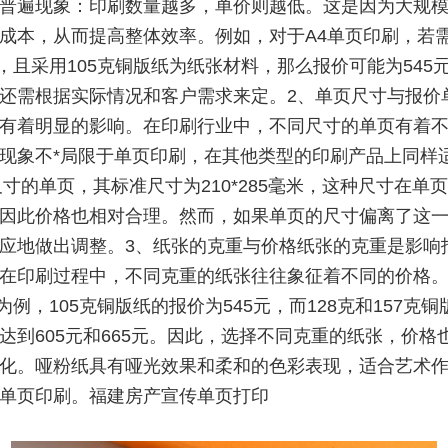
普遍现象：印刷数量越多，单价则越低。这是因为大规
成本，从而提高整体效率。例如，对于A4单页印刷，若
0张，且采用105克铜版纸为纸张材料，那么报价可能为545
还需根据实际情况和客户需求来定。2、单页尺寸与报价
有着明显的影响。在印刷行业中，不同尺寸的单页有着
现象不*局限于单页印刷，在其他类型的印刷产品上同样
尺寸的单页，其标准尺寸为210*285毫米，这种尺寸在单
因此价格也相对合理。然而，如果单页的尺寸偏离了这
应地做出调整。3、纸张的克重与价格纸张的克重是影响
在印刷过程中，不同克重的纸张往往象征着不同的价格
张为例，105克铜版纸的报价为545元，而128克和157克
达到605元和665元。因此，选择不同克重的纸张，价格
化。哑粉纸具有哑光效果和柔和的色彩表现，适合艺术
单页印刷。福建房产宣传单页打印