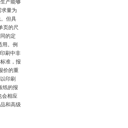
模生产能够
需求量为
元。但具
单页的尺
不同的定
适用。例
页印刷中非
一标准，报
报价的重
。以印刷
铜版纸的报
也会相应
作品和高级