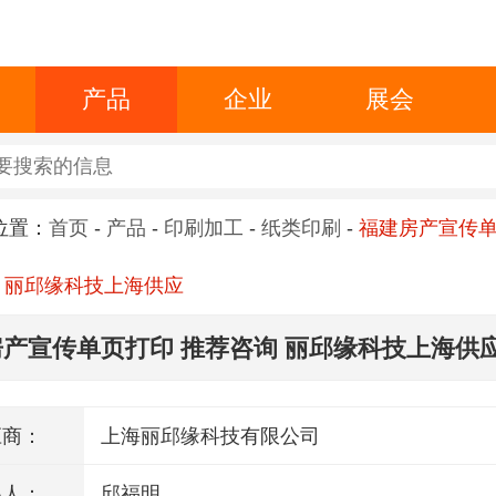
产品
企业
展会
位置：
首页
-
产品
-
印刷加工
-
纸类印刷
-
福建房产宣传
 丽邱缘科技上海供应
产宣传单页打印 推荐咨询 丽邱缘科技上海供
应商：
上海丽邱缘科技有限公司
系人：
邱福明