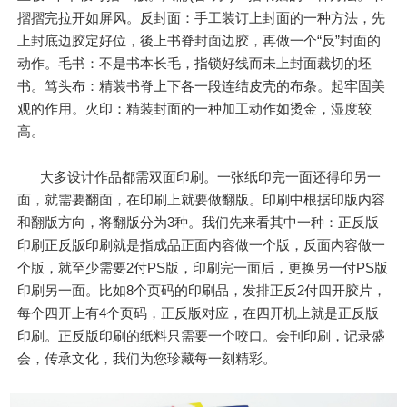
摺摺完拉开如屏风。反封面：手工装订上封面的一种方法，先
上封底边胶定好位，後上书脊封面边胶，再做一个“反”封面的
动作。毛书：不是书本长毛，指锁好线而未上封面裁切的坯
书。笃头布：精装书脊上下各一段连结皮壳的布条。起牢固美
观的作用。火印：精装封面的一种加工动作如烫金，湿度较
高。
大多设计作品都需双面印刷。一张纸印完一面还得印另一
面，就需要翻面，在印刷上就要做翻版。印刷中根据印版内容
和翻版方向，将翻版分为3种。我们先来看其中一种：正反版
印刷正反版印刷就是指成品正面内容做一个版，反面内容做一
个版，就至少需要2付PS版，印刷完一面后，更换另一付PS版
印刷另一面。比如8个页码的印刷品，发排正反2付四开胶片，
每个四开上有4个页码，正反版对应，在四开机上就是正反版
印刷。正反版印刷的纸料只需要一个咬口。会刊印刷，记录盛
会，传承文化，我们为您珍藏每一刻精彩。