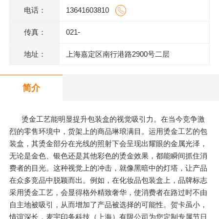
电话：
13641603810
传真：
021-
地址：
上海嘉定区南行港路2900号二层
简介
烫金工艺能明显提升包装盒的视觉吸引力。在当今竞争激
烈的零售环境中，货架上的商品琳琅满目。运用烫金工艺的包
装盒，其烫金部分在光线的照射下会呈现出耀眼的金属光泽，
无论是金色、银色还是其他彩色的烫金效果，都能瞬间抓住消
费者的目光。这种视觉上的冲击，就像黑暗中的灯塔，让产品
在众多竞品中脱颖而出。例如，在化妆品包装盒上，品牌标志
采用烫金工艺，会显得格外精致奢华，使消费者在路过时不由
自主地被吸引，从而增加了产品被选择的可能性。贺卡虽小，
情谊深长，麦宇印务科技（上海）有限公司为您定制专属节日