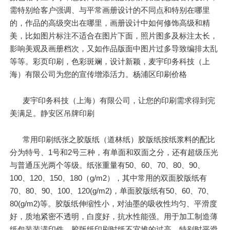
需特别给客户强调、与平常画册设计的不同点和特别在哪里
的，作品的高级突出在哪里，画册设计中如何修饰高级和精
美，比如图片标注不适合在图片下面，照片图多及标注太长，
影响美观及画册档次，又如作品版面中图片过多导致编排太乱
等等。彩页印刷，色彩斑斓，设计新颖，麦宇印务科技（上
海）有限公司为您的宣传增添活力。杨浦区印刷价格
麦宇印务科技（上海）有限公司，让您的印刷需求得到完
美满足。静安区吊牌印刷
常用印刷纸张之胶版纸（道林纸）胶版纸按纸浆料的配比
分为特号、1号和2号三种，有单面和双面之分，还有超级压光
与普通压光两个等级。纸张重量有50、60、70、80、90、
100、120、150、180（g/m2），其中常用的双面胶版纸有
70、80、90、100、120(g/m2)，单面胶版纸有50、60、70、
80(g/m2)等。胶版纸伸缩性小，对油墨的吸收性均匀、平滑度
好，质地紧密不透明，白度好，抗水性能强。用于加工制造薄
纸包装装潢印件。胶版纸印刷时纸不宜堆的过高，特别时平滑