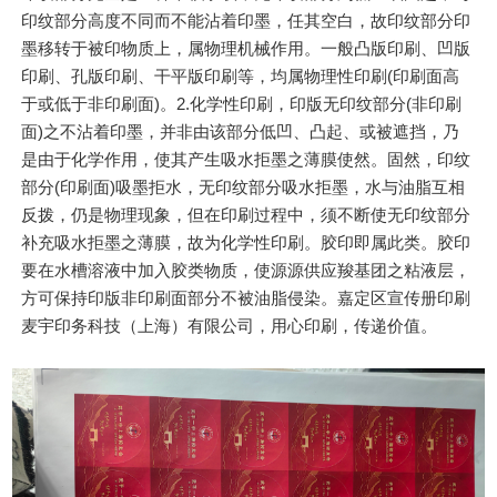
印纹部分高度不同而不能沾着印墨，任其空白，故印纹部分印
墨移转于被印物质上，属物理机械作用。一般凸版印刷、凹版
印刷、孔版印刷、干平版印刷等，均属物理性印刷(印刷面高
于或低于非印刷面)。2.化学性印刷，印版无印纹部分(非印刷
面)之不沾着印墨，并非由该部分低凹、凸起、或被遮挡，乃
是由于化学作用，使其产生吸水拒墨之薄膜使然。固然，印纹
部分(印刷面)吸墨拒水，无印纹部分吸水拒墨，水与油脂互相
反拨，仍是物理现象，但在印刷过程中，须不断使无印纹部分
补充吸水拒墨之薄膜，故为化学性印刷。胶印即属此类。胶印
要在水槽溶液中加入胶类物质，使源源供应羧基团之粘液层，
方可保持印版非印刷面部分不被油脂侵染。嘉定区宣传册印刷
麦宇印务科技（上海）有限公司，用心印刷，传递价值。