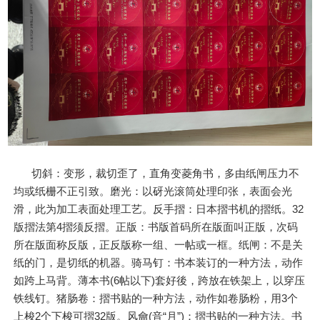
切斜：变形，裁切歪了，直角变菱角书，多由纸闸压力不
均或纸栅不正引致。磨光：以砑光滚筒处理印张，表面会光
滑，此为加工表面处理工艺。反手摺：日本摺书机的摺纸。32
版摺法第4摺须反摺。正版：书版首码所在版面叫正版，次码
所在版面称反版，正反版称一组、一帖或一框。纸闸：不是关
纸的门，是切纸的机器。骑马钉：书本装订的一种方法，动作
如跨上马背。薄本书(6帖以下)套好後，跨放在铁架上，以穿压
铁线钉。猪肠卷：摺书贴的一种方法，动作如卷肠粉，用3个
上梭2个下梭可摺32版。风龠(音“月”)：摺书贴的一种方法。书