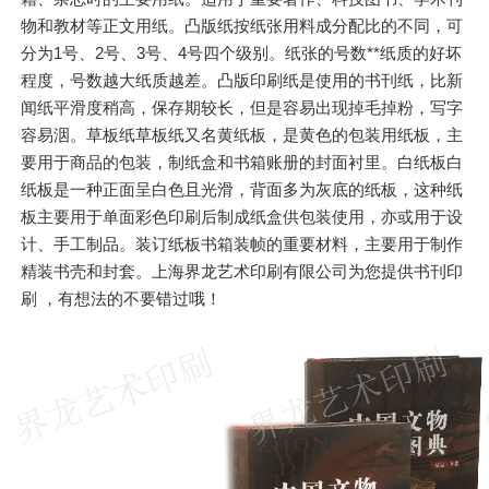
物和教材等正文用纸。凸版纸按纸张用料成分配比的不同，可
分为1号、2号、3号、4号四个级别。纸张的号数**纸质的好坏
程度，号数越大纸质越差。凸版印刷纸是使用的书刊纸，比新
闻纸平滑度稍高，保存期较长，但是容易出现掉毛掉粉，写字
容易洇。草板纸草板纸又名黄纸板，是黄色的包装用纸板，主
要用于商品的包装，制纸盒和书箱账册的封面衬里。白纸板白
纸板是一种正面呈白色且光滑，背面多为灰底的纸板，这种纸
板主要用于单面彩色印刷后制成纸盒供包装使用，亦或用于设
计、手工制品。装订纸板书箱装帧的重要材料，主要用于制作
精装书壳和封套。上海界龙艺术印刷有限公司为您提供书刊印
刷 ，有想法的不要错过哦！