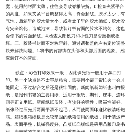
宽，使用的封面太薄，往往会导致脊椎皱折。b.检查夹紧平台
的高度。如果夹紧平台调整得太高，脊会起皱。胶水太少，有
气泡，后箱里的胶水量太小，或者盒子里的胶水偏低，胶水没
有完全熔化，造成泡沫，导致装订书背面的胶水不均匀，这也
会使书的背面起皱。4.检查太阳铣刀和小铣刀是否磨损或损
坏。三、胶装书封面不对称歪斜。通过调整盖的左右定位调整
块来解决问题。1.将书的背部绑在头部和头部后面的现象。;检
查装订本的背面。
缺点：彩色打印效果一般，因此珠光纸一般用于黑白打
印。另一个缺点是不太容易粘合，需要用小镊子帮忙夹一会才
能固定，不过粘合之后还是很牢固的。新闻纸新闻纸也叫白报
纸，是报刊书籍的主要用纸。适用于报纸、期刊、课本、连环
画等正文用纸。新闻纸纸质轻，有较好的弹性，吸墨性能好。
纸张经过压光后两面平滑不起毛，从而使两面印迹比较清晰饱
满。箱纸板箱纸板是比较坚固的纸箱使用的纸板，用于装运产
品。表面平整，机械强度好。凸版纸凸版纸是采用凸版印刷书
籍、杂志时的主要用纸。适用于重要著作、科技图书、学术刊