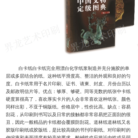
白卡纸白卡纸完全用漂白化学纸浆制造并充分施胶的单
层或多层结合的纸。这种纸平滑度高、整洁的外观和良好的匀
度。白卡纸常用于名片印刷、证书、请柬、封皮、月份台历以
及邮政明信片等。优点：够厚、够硬。同等克数的纸张中卡纸
硬度算很高了，喜欢厚实卡片的人会非常喜欢这种纸张。颜色
同样出彩，不亚于铜版纸。价格居中，性价比高。缺点：容易
刮花，从印刷到书写以及日常的接触都非常容易把正面刮的很
丑，因此一般精品的卡纸都会覆膜防刮花。道林纸道林纸又名
胶版印刷纸或胶版纸，是比较高级的书刊印刷纸。对印刷时的
伸缩率和表面强度有较高的要求，酸碱性也应接近中性或呈弱