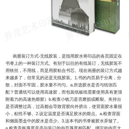
画册装订方式-无线胶装，是指用胶水将印品的各页固定在
书脊上的一种装订方式。有别于以往的有线装订，无线胶装不
用铁丝，不用线，而是用胶粘合书芯。现在画册的装订方式越
来越多了，但常见的还是无线胶装。1.书的内页易于分离，分
散，封面不牢固，胶水量不均匀。a.所选胶水是否与纸张匹
配？普通纸可以使用高速胶，而包装纸板纸需要使用具有更强
附着力的高速热熔胶）b.检查小铣刀是否磨损或断裂。夹持台
是否调整过高，过高都会导致背胶向外挤出，使背面胶水量很
小，粘性不够。2.设定温度是否满足胶水的熔点。a.检查背面
和侧面墨盒中的胶水是否少。3.这本书的书脊被胶水弄皱了。
a.检查盖板厚度是否与装订的内页厚度相匹配。绑定的内页太