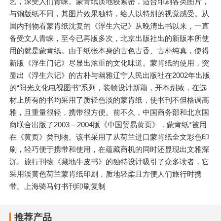
艺，深受人们青睐。蒙肯纸质地较紧密，适合印刷各类图片，
与铜版纸不同，其图片效果独特，给人以特别的视觉感受。从
国内刊物看蒙肯纸沈复的《浮生六记》从晚清出书以来，一直
备受文人青睐，至今已再版多次，北京出版社出的新版本所使
用的就是蒙肯纸。由于纸张本身的古色古香、古朴纯真，使得
新版《浮生门记》尽显出浓重的文化味道。蒙肯纸的使用，突
显出《浮生六记》的古朴与幽雅辽宁人民出版社在2002年出版
的“阳光文化电视图书”系列，装帧设计新颖，开本别致，在选
材上所有的书均采用了质轻色淡的蒙肯纸，使书刊不但格调高
雅，且重量很轻，携带很方便。前不久，中国商务部和北京国
商联合出版了2003－2004版《中国贸易黄页》，蒙肯纸*被用
在《黄页》类刊物。该书采用了从荷兰进口蒙肯纸全文彩色印
刷，轻巧便于携带和使用，在蕴藏商机的同时还显现出文雅深
沉。旅行刊物《藏地牛皮书》的独特设计吸引了众多读者，它
采用淡黄色荷兰蒙肯纸印刷，质地轻柔且方便人们旅行时携
带。上海骑马钉书刊印刷复制
推荐产品