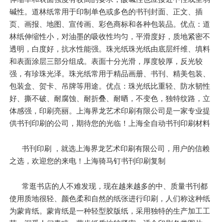
碱性。道林纸常用于印制单色或多色的书刊封面、正文、插
页、画报、地图、宣传画、彩色商标和各种包装品。优点：道
林纸伸缩性小，对油墨的吸收性均匀，平滑度好，质地紧密不
透明，白度好，抗水性能强。珠光纸珠光纸由底层纤维、填料
和表面涂层三部分组成。表面十分光滑，厚度较厚，反光较
强，有珍珠光泽。珠光纸常用于精品画册、书刊、精美包装、
包装盒、贺卡、吊牌等用途。优点：珠光纸比重轻、防水韧性
好、撕不破、耐腐蚀、耐折叠、耐晒，不变色，独特纹路，立
体感强，印刷亮丽。上海界龙艺术印刷有限公司是一家专业提
供书刊印刷的公司，期待您的光临！上海全自动书刊印刷材料
书刊印刷 ，就选上海界龙艺术印刷有限公司，用户的信赖
之选，欢迎您的来电！上海骑马钉书刊印刷复制
常逛书店的人不难发现，现在越来越多的中、质量书刊都
使用质地很轻、颜色柔和自然的纸张进行印刷，人们称这种纸
为蒙肯纸。蒙肯纸是一种轻型胶版纸，采用独特的生产加工工