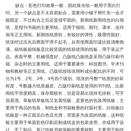
缺点：彩色打印效果一般，因此珠光纸一般用于黑白打
印。另一个缺点是不太容易粘合，需要用小镊子帮忙夹一会才
能固定，不过粘合之后还是很牢固的。新闻纸新闻纸也叫白报
纸，是报刊书籍的主要用纸。适用于报纸、期刊、课本、连环
画等正文用纸。新闻纸纸质轻，有较好的弹性，吸墨性能好。
纸张经过压光后两面平滑不起毛，从而使两面印迹比较清晰饱
满。箱纸板箱纸板是比较坚固的纸箱使用的纸板，用于装运产
品。表面平整，机械强度好。凸版纸凸版纸是采用凸版印刷书
籍、杂志时的主要用纸。适用于重要著作、科技图书、学术刊
物和教材等正文用纸。凸版纸按纸张用料成分配比的不同，可
分为1号、2号、3号、4号四个级别。纸张的号数**纸质的好坏
程度，号数越大纸质越差。凸版印刷纸是使用的书刊纸，比新
闻纸平滑度稍高，保存期较长，但是容易出现掉毛掉粉，写字
容易洇。草板纸草板纸又名黄纸板，是黄色的包装用纸板，主
要用于商品的包装，制纸盒和书箱账册的封面衬里。白纸板白
纸板是一种正面呈白色且光滑，背面多为灰底的纸板，这种纸
板主要用于单面彩色印刷后制成纸盒供包装使用，亦或用于设
计、手工制品。装订纸板书箱装帧的重要材料，主要用于制作