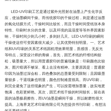
LED-UV印刷工艺是通过紫外光照射在油墨上产生化学反
应，使油墨瞬间干燥。而传统胶印的干燥过程，则是通过油墨
的氧化结膜方式，干燥时间比较长，而且干燥时间受纸张本身
特性、印刷时水分的含量、以及环境的温湿度等等外界因素影
响，干燥时间少则几小时，多则好几天。LED-UV印刷的瞬间
干燥使这些可变因素很大减少，让其优势特别明显。一、艺术
纸和UV印刷的关系艺术纸因机理效果明显，质感强，无反光
等特点，深受设计师的青睐，首先，因艺术纸的纤维结构较
松，吸墨量大，所以用普通胶印的普遍现象是：印刷颜色比较
灰、图片暗调不够深、看上去没有精神。主要原因是：普通胶
印因为油墨过深会粘，四色叠加的总墨量受到限制；且因吸墨
量较多，干退现象也明显，颜色控制难度很高。而UV印刷，
则完全避免了这些现象的产生，可以按需增加墨量，故实地更
饱满，色彩更鲜艳。其次，因艺术纸干燥的时间较长，留在表
面的油墨极易擦伤，而UV油墨是瞬间干燥，所以耐磨性很大
提高。上海界龙艺术印刷有限公司为您提供书刊印刷 ，有想法
的不要错过哦！