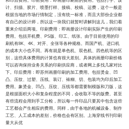
和印后费用。印前费用：即画册印刷前的费用。包括打字、设
计、扫描、胶片、喷墨打样、接稿、校稿、运费，这个一般是
根据当地的市场行情制定，没有统一标准，而且大部份企业都
有自己的设计师，所以这一块我们就暂时讲解到这儿，我们着
重来介绍后两项。印刷费用：即画册设计印刷实际产生的印刷
费用。包括开机费、PS版、印工、纸张。由于目前使用的印
刷机有8K、4K、对开、全张等各种规格。而国产机、进口机
的成本大小也不同。再有就是单色机、双色机、四色机等的区
别，这些具体费用的计算也有很大差别。具体的画册印刷价格
可以咨询保持业务关系的印刷供应商，或者网上多找几家对比
下。印后费用：即苏州画册印刷的加工费用。包括烫金、凹
凸、压纹、过塑、压线、装订、裱糊、切、包装均为印后加工
费用。象烫金、凹凸、压纹、压线等都需要制模版和刀版，这
是根据面积大小和复杂程度的不同，会收取不等的版费。甚至
有些流程会用到手工分检，所以每一件印品只要其中包含这些
工艺都会产生相应的费用。同样，由于各地的机械设备、制作
工艺、人工成本的差别，价格也会有区别。上海穿线书刊印刷
量大从优