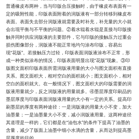
普通橡皮布两种，当与印版合压接触时，由于橡皮布表面有一
定的吸附性能，印版表面附着的润版液有一部分转移到橡皮布
表面。表面失去部分润版液就需要及时补充，补充量的大小就
会出现平衡与不平衡的问题。②着水辊着水辊是直接与印版接
触并同时供应润版液的主要部件，它与印版的接触压力过重会
损伤图像部分，润版液不能正常地均匀涂布印版，容易出
现“花版”。若接触压力过轻，印版表面润版液涂布不正常，形
成一种类似涂布的情况，印版表面明显出现“花版”现象。③印
版图文面积印版表面所需润版液用量的大小与图文面积有直接
关系。图文面积大，相对空白的面积就小；图文面积小，相对
空白的面积就大。在一般情况下，图文面积大的印版需要的润
版液用量就少，反之润版液的用量就多。④墨层厚度印刷品的
墨层厚度与印版表面润版液用量的大小有一定的关系。提高印
刷墨层的厚度有两种途径：一是润版液的用量大小不变，加大
油墨量；一是油墨量大小不变，减小润版液用量。这两种途径
其道理是一样的，它们都是在“油包水”的条件下提高了油墨的
含量，减少了版面上油墨中细小水滴的含量，从而达到提高墨
层厚度的目的。