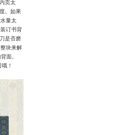
内页太
度。如果
胶水量太
致装订书背
刀是否磨
调整块来解
的背面。
司哦！