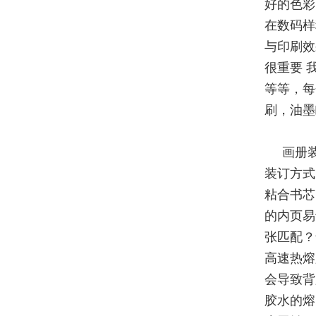
好的色彩
在数码样
与印刷效
很重要 
等等，每
刷，油墨
画册
装订方式
粘合书芯
的内页易
张匹配？
高速热熔
会导致背
胶水的熔