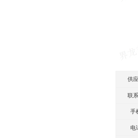
供
联
手
电