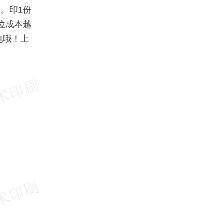
。印1份
位成本越
电哦！上