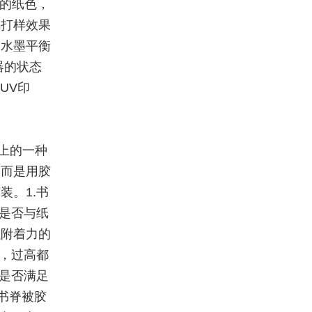
同的纸色，
码打样效果
中水墨平衡
器的状态
UV印
上的一种
，而是用胶
。1.书
是否与纸
强附着力的
，过高都
是否满足
书脊被胶