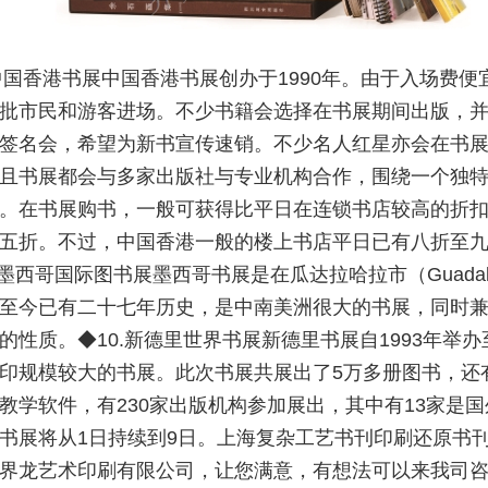
.中国香港书展中国香港书展创办于1990年。由于入场费便
批市民和游客进场。不少书籍会选择在书展期间出版，
签名会，希望为新书宣传速销。不少名人红星亦会在书
且书展都会与多家出版社与专业机构合作，围绕一个独
。在书展购书，一般可获得比平日在连锁书店较高的折
五折。不过，中国香港一般的楼上书店平日已有八折至
.墨西哥国际图书展墨西哥书展是在瓜达拉哈拉市（Guadalaj
至今已有二十七年历史，是中南美洲很大的书展，同时
的性质。◆10.新德里世界书展新德里书展自1993年举
印规模较大的书展。此次书展共展出了5万多册图书，还
教学软件，有230家出版机构参加展出，其中有13家是
书展将从1日持续到9日。上海复杂工艺书刊印刷还原书刊
界龙艺术印刷有限公司，让您满意，有想法可以来我司