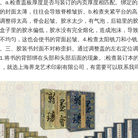
。a.检查盖板厚度是否与装订的内页厚度相匹配。绑定的
的封面太薄，往往会导致脊椎皱折。b.检查夹紧平台的高
调整得太高，脊会起皱。胶水太少，有气泡，后箱里的
盒子里的胶水偏低，胶水没有完全熔化，造成泡沫，导
不均匀，这也会使书的背面起皱。4.检查太阳铣刀和小铣
。三、胶装书封面不对称歪斜。通过调整盖的左右定位
1.将书的背部绑在头部和头部后面的现象。;检查装订本
 ，就选上海界龙艺术印刷有限公司，有需要可以联系我