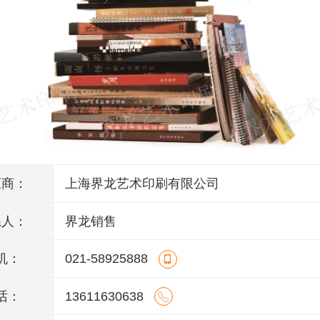
应商：
上海界龙艺术印刷有限公司
系人：
界龙销售
机：
021-58925888
话：
13611630638