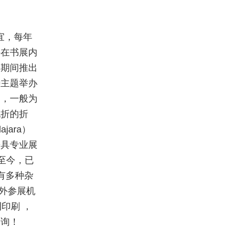
宜，每年
并在书展内
展期间推出
特主题举办
扣，一般为
九折的折
ara）
兼具专业展
办至今，已
有多种杂
国外参展机
印刷 ，
咨询！