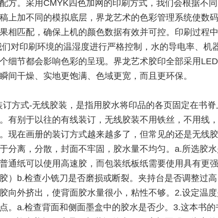
配方。采用CMYK四色加网的印刷方式，我们会根据不
稿上加不同的模拟底层，界龙艺术的色彩管理系统使数
果相匹配，确保上机的颜色数据有效并可控。印刷过程
我们对印刷环境的温湿度进行严格控制，水的导电率、机
个细节都会影响色彩的呈现。界龙艺术胶印全部采用LED
瞬间干燥、实地更饱满、色域更宽，而且更环保。
装订方式-无线胶装，是指用胶水将印品的各页固定在书脊
。有别于以往的有线装订，无线胶装不用铁丝，不用线
。现在画册的装订方式越来越多了，但常见的还是无线胶装
于分离，分散，封面不牢固，胶水量不均匀。a.所选胶水
普通纸可以使用高速胶，而包装纸板纸需要使用具有更
胶）b.检查小铣刀是否磨损或断裂。夹持台是否调整过高
胶向外挤出，使背面胶水量很小，粘性不够。2.设定温度
点。a.检查背面和侧面墨盒中的胶水是否少。3.这本书的