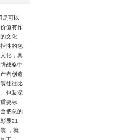
用是可以
有价值有作
盒的文化
囊括性的包
的文化，具
品牌战略中
生产者创造
包装往往比
身。包装深
的重要标
木盒把总的
彰显21
装 ，就
装加工