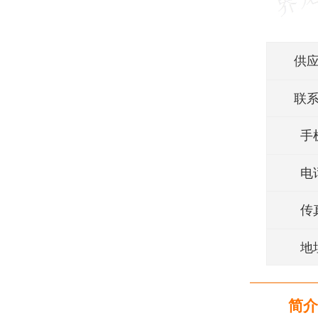
供
联
手
电
传
地
简介