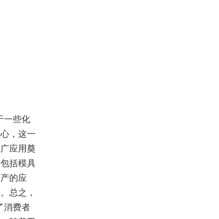
于一些化
人心，这一
推广应用奠
，包括模具
生产的应
善。总之，
了消费者