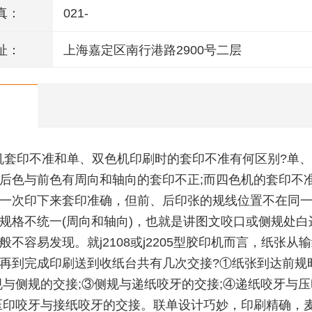
真：
021-
址：
上海嘉定区南行港路2900号二层
机套印不准和单、双色机印刷时的套印不准有何区别?单
后色与前色有周向和轴向的套印不正;而四色机的套印不
一次印下来套印准确，但前、后印张的规线位置不在同
规格不统一(周向和轴向)，也就是讲图文咬口或侧规处白
般不容易发现。就j2108或j2205型胶印机而言，纸张从
再到完成印刷送到收纸台共有几次交接?①纸张到达前规
规与侧规的交接;③侧规与递纸咬牙的交接;④递纸咬牙与
压印咬牙与接纸咬牙的交接。联单设计巧妙，印刷精确，