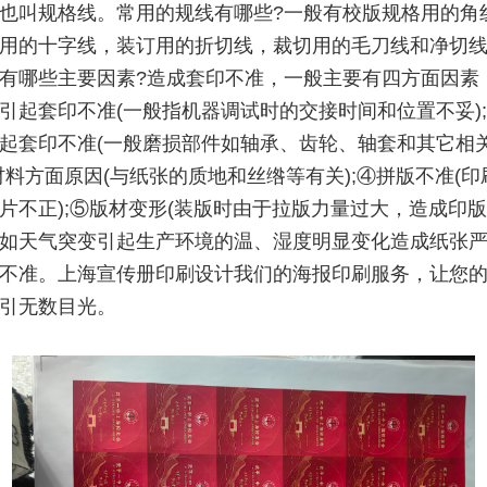
也叫规格线。常用的规线有哪些?一般有校版规格用的角
用的十字线，装订用的折切线，裁切用的毛刀线和净切
有哪些主要因素?造成套印不准，一般主要有四方面因素
引起套印不准(一般指机器调试时的交接时间和位置不妥)
起套印不准(一般磨损部件如轴承、齿轮、轴套和其它相
材料方面原因(与纸张的质地和丝绺等有关);④拼版不准(
片不正);⑤版材变形(装版时由于拉版力量过大，造成印版变
如天气突变引起生产环境的温、湿度明显变化造成纸张
不准。上海宣传册印刷设计我们的海报印刷服务，让您
引无数目光。