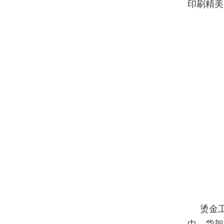
印刷精美
烫金
中，货架