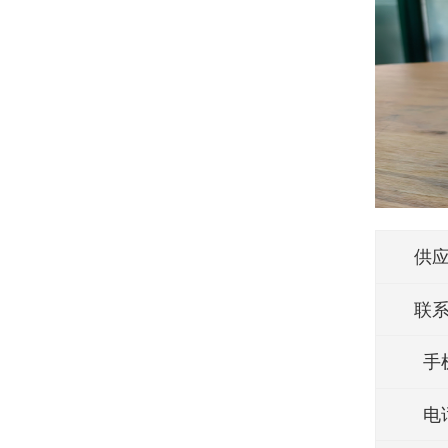
供
联
手
电