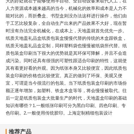
大的好处就在于能够使用半自动、全自动设备来取代人工，在
人力资源成本越来越高的当今，机械化的效率和成本是人力不
能对比的，而折叠盒、书型盒则没办法这样进行操作，他们由
于工艺比较复杂，全自动生产出来的产品效果不大好，现在暂
时没有办法完全机械化，在成本上，天地盖就首先优先一步。
纸质天地盖礼品盒纸质包装盒慢慢代替的传统的木盒跟铁盒，
纸质天地盖礼品盒定制，同样塑料袋也慢慢被纸袋所代替。纸
质包装盒印刷当下很大的优势就是其环保可降解，并且不会造
成污染。同时还具有很强的可塑性跟适合印刷的特性，这就使
其有着更好看的外观。因为纸张本身又比较便宜，因此纸质包
装盒印刷的价格也比较便宜。真正的做到了环保、美观又便
宜，可谓是当今很流行的包装。当下纸质包装盒印刷的市场份
额正逐年增加，如塑料、铁盒木盒等等，将会慢慢被取代。往
后一定是纸质包装盒大批量生产的时代，天地盖盒印刷的基础
知识有哪些？1.一般纸张印刷可分为黑白印刷、四色印刷、专
色印刷。2.一般使用传统胶印。上海定制精细包装设计
推荐产品