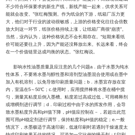
不少符合环保要求的新生产线，新线产能一起来，供求关系可
能就会改变。”张红梅预测。作为纸业的下游，纸箱厂压力更
大，他们对于行业的波动很敏感，上游的价格变化往往会倍数
放大到这一环节，纸张价格持续上涨，让纸箱厂商很“崩溃”。
当然，业内认为，这种价格状态不会长期存在。“短期来看纸
价可能还要往上升，因为产能还没释放出来。长远来看，终会
在一个价值链里达成均衡的状态。”张红梅说。
影响水性油墨质量及应注意的几个问题a．由于水墨为纯水
性体系，不要将水墨与醇性墨和溶剂型油墨混合使用或在墨中
加入有机溶剂，以免导致印刷质量问题；b．水墨宜存放在室
内，室温在5～50℃；c.使用时，应用搅拌棒将水墨在桶中搅
匀，测量其粘度后倒入墨槽。粘度若过高或过低，可用稀释剂
或增稠剂进行调节；d．印刷过程中由于水的挥发作用，会导
致水墨粘度升高和pH值下降，pH值应控制在－，若超出此范
围可用pH稳定剂进行调节，保持粘度和pH值的稳定；e.一般
情况下，水墨极适于高速印刷，低速印刷时若遇到干燥速度太
快或印刷效果不佳的情况，可添加一定比例的慢干剂；f.印刷