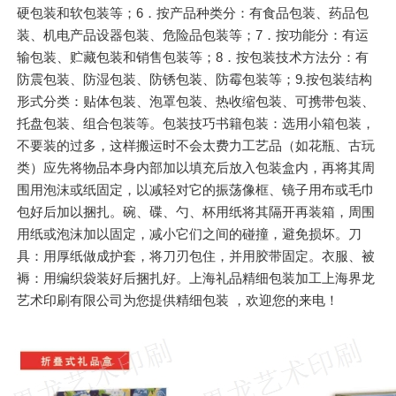
硬包装和软包装等；6．按产品种类分：有食品包装、药品包
装、机电产品设器包装、危险品包装等；7．按功能分：有运
输包装、贮藏包装和销售包装等；8．按包装技术方法分：有
防震包装、防湿包装、防锈包装、防霉包装等；9.按包装结构
形式分类：贴体包装、泡罩包装、热收缩包装、可携带包装、
托盘包装、组合包装等。包装技巧书籍包装：选用小箱包装，
不要装的过多，这样搬运时不会太费力工艺品（如花瓶、古玩
类）应先将物品本身内部加以填充后放入包装盒内，再将其周
围用泡沫或纸固定，以减轻对它的振荡像框、镜子用布或毛巾
包好后加以捆扎。碗、碟、勺、杯用纸将其隔开再装箱，周围
用纸或泡沫加以固定，减小它们之间的碰撞，避免损坏。刀
具：用厚纸做成护套，将刀刃包住，并用胶带固定。衣服、被
褥：用编织袋装好后捆扎好。上海礼品精细包装加工上海界龙
艺术印刷有限公司为您提供精细包装 ，欢迎您的来电！