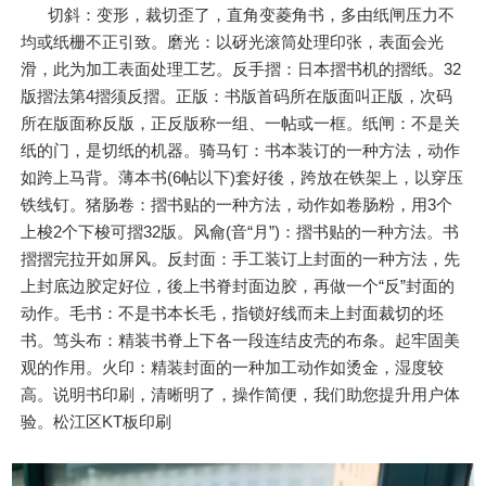
切斜：变形，裁切歪了，直角变菱角书，多由纸闸压力不
均或纸栅不正引致。磨光：以砑光滚筒处理印张，表面会光
滑，此为加工表面处理工艺。反手摺：日本摺书机的摺纸。32
版摺法第4摺须反摺。正版：书版首码所在版面叫正版，次码
所在版面称反版，正反版称一组、一帖或一框。纸闸：不是关
纸的门，是切纸的机器。骑马钉：书本装订的一种方法，动作
如跨上马背。薄本书(6帖以下)套好後，跨放在铁架上，以穿压
铁线钉。猪肠卷：摺书贴的一种方法，动作如卷肠粉，用3个
上梭2个下梭可摺32版。风龠(音“月”)：摺书贴的一种方法。书
摺摺完拉开如屏风。反封面：手工装订上封面的一种方法，先
上封底边胶定好位，後上书脊封面边胶，再做一个“反”封面的
动作。毛书：不是书本长毛，指锁好线而未上封面裁切的坯
书。笃头布：精装书脊上下各一段连结皮壳的布条。起牢固美
观的作用。火印：精装封面的一种加工动作如烫金，湿度较
高。说明书印刷，清晰明了，操作简便，我们助您提升用户体
验。松江区KT板印刷