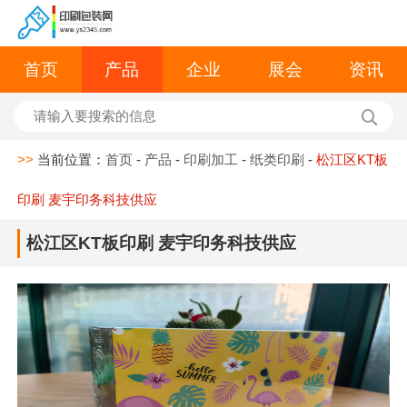
首页
产品
企业
展会
资讯
>>
当前位置：
首页
-
产品
-
印刷加工
-
纸类印刷
-
松江区KT板
印刷 麦宇印务科技供应
松江区KT板印刷 麦宇印务科技供应