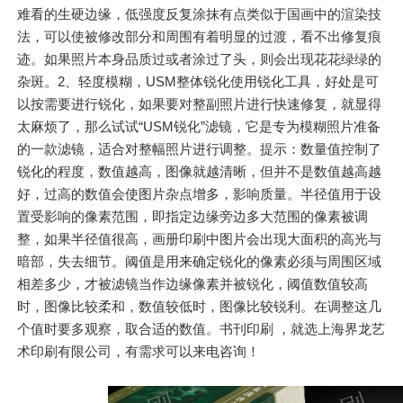
难看的生硬边缘，低强度反复涂抹有点类似于国画中的渲染技
法，可以使被修改部分和周围有着明显的过渡，看不出修复痕
迹。如果照片本身品质过或者涂过了头，则会出现花花绿绿的
杂斑。2、轻度模糊，USM整体锐化使用锐化工具，好处是可
以按需要进行锐化，如果要对整副照片进行快速修复，就显得
太麻烦了，那么试试“USM锐化”滤镜，它是专为模糊照片准备
的一款滤镜，适合对整幅照片进行调整。提示：数量值控制了
锐化的程度，数值越高，图像就越清晰，但并不是数值越高越
好，过高的数值会使图片杂点增多，影响质量。半径值用于设
置受影响的像素范围，即指定边缘旁边多大范围的像素被调
整，如果半径值很高，画册印刷中图片会出现大面积的高光与
暗部，失去细节。阈值是用来确定锐化的像素必须与周围区域
相差多少，才被滤镜当作边缘像素并被锐化，阈值数值较高
时，图像比较柔和，数值较低时，图像比较锐利。在调整这几
个值时要多观察，取合适的数值。书刊印刷 ，就选上海界龙艺
术印刷有限公司，有需求可以来电咨询！