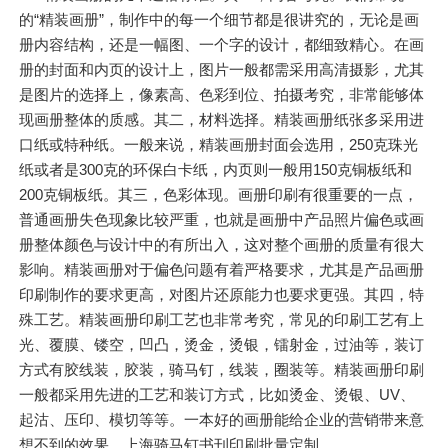
的“精装画册”，制作中的每一个细节都是很讲究的，无论是画
册内容结构，还是一幅图、一个字的设计，都细致精心。在画
册的封面和内页的设计上，图片一般都需采用高清摄影，尤其
是图片的选择上，像素高、色彩到位、拍摄考究，非常能够体
现画册整体的质感。其二，材料选择。精装画册纸张多采用进
口纸或特种纸。一般来说，精装画册封面会选用，250克珠光
纸或者是300克的环保白卡纸，内页则一般用150克铜板纸和
200克铜板纸。其三，色彩体现。画册印刷有很重要的一点，
普通画册失色现象比较严重，也就是画册中产品照片偏色或画
册整体颜色与设计中的有所出入，这对整个画册的质量有很大
影响。精装画册对于偏色问题有着严格要求，尤其是产品画册
印刷制作的要求更高，对图片还原能力也要求更强。其四，特
殊工艺。精装画册印刷工艺也非常考究，常见的印刷工艺有上
光、覆膜、镂空，凹凸，烫金，烫银，镭射金，过油等，装订
方式有胶线装，胶装，骑马钉，线装，圈装等。精装画册印刷
一般都采用先进的工艺和装订方式，比如烫金、烫银、UV、
起沽、压印、模切等等。一本好的画册能给企业的营销带来意
想不到的效果。上海骑马钉书刊印刷批量定制