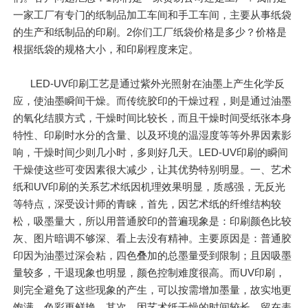
一家工厂有专门的纸制品加工车间和手工车间，主要从事纸袋
的生产和纸制品的印刷。2你们工厂纸袋价格是多少？价格是
根据纸袋的规格大小，和印刷程度来定。
LED-UV印刷工艺是通过紫外光照射在油墨上产生化学反
应，使油墨瞬间干燥。而传统胶印的干燥过程，则是通过油墨
的氧化结膜方式，干燥时间比较长，而且干燥时间受纸张本身
特性、印刷时水分的含量、以及环境的温湿度等等外界因素影
响，干燥时间少则几小时，多则好几天。LED-UV印刷的瞬间
干燥使这些可变因素很大减少，让其优势特别明显。一、艺术
纸和UV印刷的关系艺术纸因机理效果明显，质感强，无反光
等特点，深受设计师的青睐，首先，因艺术纸的纤维结构较
松，吸墨量大，所以用普通胶印的普遍现象是：印刷颜色比较
灰、图片暗调不够深、看上去没有精神。主要原因是：普通胶
印因为油墨过深会粘，四色叠加的总墨量受到限制；且因吸墨
量较多，干退现象也明显，颜色控制难度很高。而UV印刷，
则完全避免了这些现象的产生，可以按需增加墨量，故实地更
饱满，色彩更鲜艳。其次，因艺术纸干燥的时间较长，留在表