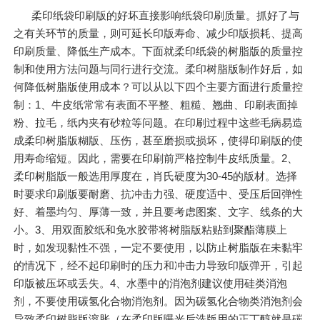
柔印纸袋印刷版的好坏直接影响纸袋印刷质量。抓好了与
之有关环节的质量，则可延长印版寿命、减少印版损耗、提高
印刷质量、降低生产成本。下面就柔印纸袋的树脂版的质量控
制和使用方法问题与同行进行交流。柔印树脂版制作好后，如
何降低树脂版使用成本？可以从以下四个主要方面进行质量控
制：1、牛皮纸常常有表面不平整、粗糙、翘曲、印刷表面掉
粉、拉毛，纸内夹有砂粒等问题。在印刷过程中这些毛病易造
成柔印树脂版糊版、压伤，甚至磨损或损坏，使得印刷版的使
用寿命缩短。因此，需要在印刷前严格控制牛皮纸质量。2、
柔印树脂版一般选用厚度在，肖氏硬度为30-45的版材。选择
时要求印刷版要耐磨、抗冲击力强、硬度适中、受压后回弹性
好、着墨均匀、厚薄一致，并且要考虑图案、文字、线条的大
小。3、用双面胶纸和免水胶带将树脂版粘贴到聚酯薄膜上
时，如发现黏性不强，一定不要使用，以防止树脂版在未黏牢
的情况下，经不起印刷时的压力和冲击力导致印版弹开，引起
印版被压坏或丢失。4、水墨中的消泡剂建议使用硅类消泡
剂，不要使用碳氢化合物消泡剂。因为碳氢化合物类消泡剂会
导致柔印树脂版溶胀（在柔印版曝光后洗版用的正丁醇就是碳