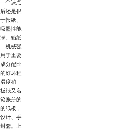
一个缺点
之后还是很
用于报纸、
，吸墨性能
饱满。箱纸
整，机械强
适用于重要
料成分配比
质的好坏程
平滑度稍
草板纸又名
书箱账册的
底的纸板，
于设计、手
和封套。上