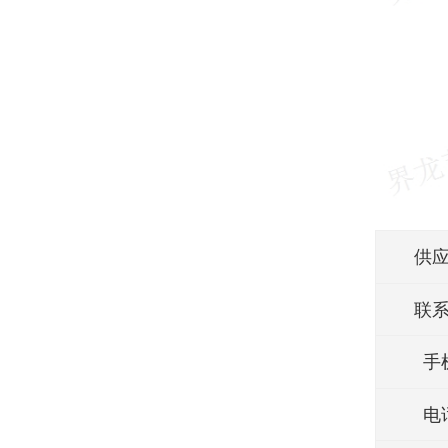
供
联
手
电