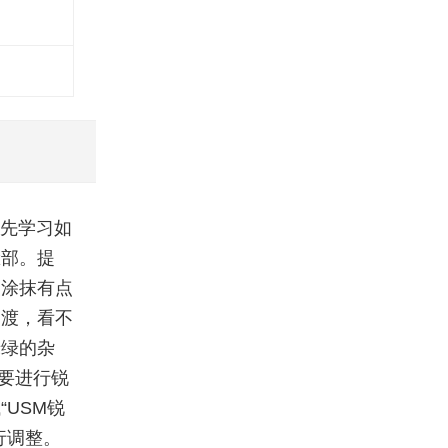
首先学习如
脸部。提
复涂抹有点
过渡，看不
绿绿的杂
要进行锐
USM锐
行调整。