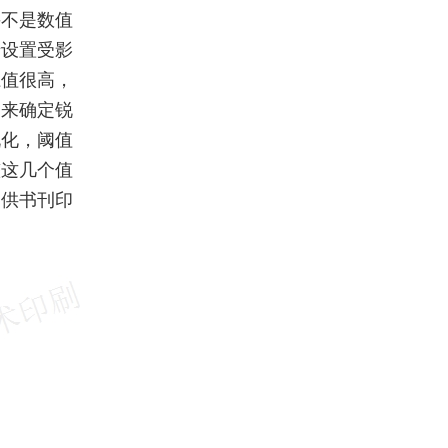
并不是数值
于设置受影
径值很高，
用来确定锐
锐化，阈值
整这几个值
提供书刊印