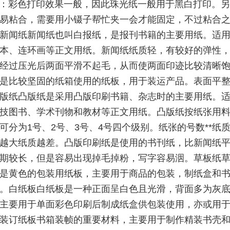
：彩色打印效果一般，因此珠光纸一般用于黑白打印。另
易粘合，需要用小镊子帮忙夹一会才能固定，不过粘合
新闻纸新闻纸也叫白报纸，是报刊书籍的主要用纸。适
本、连环画等正文用纸。新闻纸纸质轻，有较好的弹性
经过压光后两面平滑不起毛，从而使两面印迹比较清晰
是比较坚固的纸箱使用的纸板，用于装运产品。表面平
版纸凸版纸是采用凸版印刷书籍、杂志时的主要用纸。
技图书、学术刊物和教材等正文用纸。凸版纸按纸张用
可分为1号、2号、3号、4号四个级别。纸张的号数**纸
越大纸质越差。凸版印刷纸是使用的书刊纸，比新闻纸
期较长，但是容易出现掉毛掉粉，写字容易洇。草板纸
是黄色的包装用纸板，主要用于商品的包装，制纸盒和
。白纸板白纸板是一种正面呈白色且光滑，背面多为灰
主要用于单面彩色印刷后制成纸盒供包装使用，亦或用
装订纸板书箱装帧的重要材料，主要用于制作精装书壳