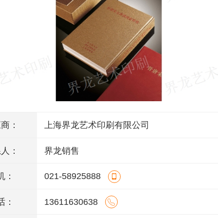
应商：
上海界龙艺术印刷有限公司
系人：
界龙销售
机：
021-58925888
话：
13611630638