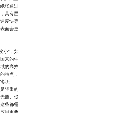
和纸张通过
品，具有墨
刷速度快等
，表面会更
变小”，如
美国来的牛
领域的高效
展的特点，
O以后，
举足轻重的
、光照、侵
。这些都需
的应用更要