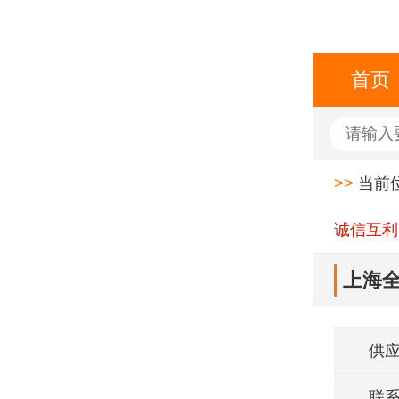
首页
>>
当前
诚信互利
上海全
供
联