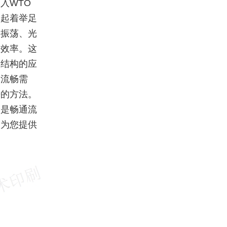
入WTO
中起着举足
、振荡、光
步效率。这
装结构的应
通流畅需
来的方法。
恰是畅通流
司为您提供