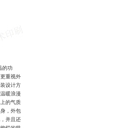
品的功
品更重视外
包装设计方
、温暖浪漫
觉上的气质
本身，外包
视，并且还