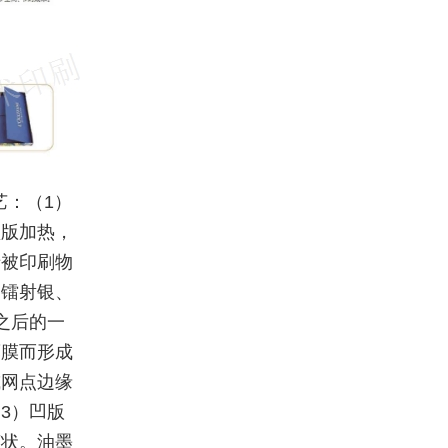
艺：（1）
型版加热，
于被印刷物
、镭射银、
之后的一
薄膜而形成
或网点边缘
3）凹版
槽状。油墨