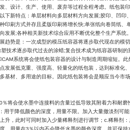
发、设计、生产、使用、废弃等过程全程考虑。纸包装
以下新特点：单层材料向多层材料方向发展;胶印、凹印
种印刷方式并存且柔版印刷将增长快;单张纸向卷筒纸、
向发展;各种相关新技术综合应用不断优化整个生产系统
展趋势是：一次成型的模压纸容器将逐步取代现在的模
涂塑技术逐步取代过去的涂蜡;复合技术成为纸容器研制的
D和CAM系统将会使纸包装容器的设计与制造周期缩短。此
点发展低克重、强度高、轻量化的纸包装，达到标准化
多基材、多用途的目标。因此纸包装将会是顺应当今市
30％将会使水墨中连接料的含量过低导致其附着力和耐磨
剂：用于降低颜色的深度，用量不限。加入大量撤淡剂可能
上升，此时可同时加入少量稀释剂进行调节；c.稀释剂：
度。用量在3％以内不会降低水墨的颜色深度，并可保持水