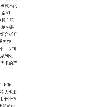
印刷技术的
、柔印、
单机向联
。纸包装
切组合纸容
重要技
外，纸制
、系列化、
场需求的产
性下降；
导致水墨
用于降低
墨的pH