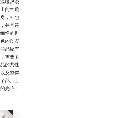
、温暖浪漫
觉上的气质
本身，外包
视，并且还
调绚烂的世
特色的图案
出商品应有
时，需要多
妆品的共性
能以及整体
目了然。上
您的光临！