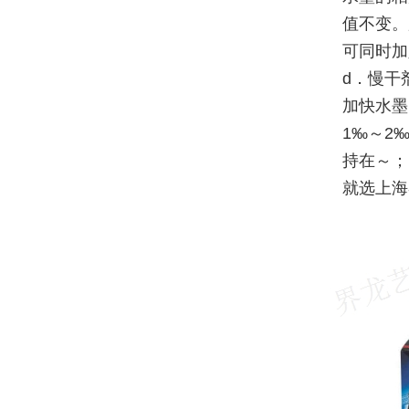
值不变。
可同时加
d．慢干
加快水墨
1‰～2
持在～；
就选上海