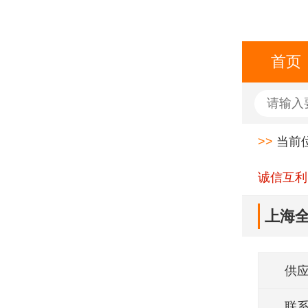
首页
>>
当前
诚信互利
上海全
供
联