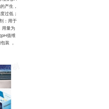
泡的产生，
粘度过低；
干剂：用于
，用量为
pH值维
包装 ，