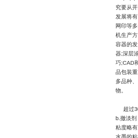
究要从开
发展将有
网印等多
机生产方
容器的发
器;深层
巧;CA
品包装重
多品种、
物。
超过
b.撤淡
粘度略有
水墨的粘