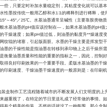
一些，只要定时补加水量稳定剂，其粘度变化就可以基
水性墨按传统一般用乙醇和水1∶1的稀释剂进行稀释，使
15″～45″／25℃。水基油墨通常呈碱性（主要靠胺类物
般水基油墨的pH值应该控制在―，如果水基油墨的pH值
的干燥速度；如果pH值过低，则油墨的黏度升**燥速度
网纹辊的堵塞，引起版面脏。水墨的干燥主要是挥发型
油墨的干燥性能是指油墨在转移到承印物上之后干燥所
是衡量油墨质量和性能的重要的指标之一，因此，控制
取得良好印刷效果的一个重要手段。柔版水基油墨的干
的印刷速度、干燥油墨干燥速度的一般原则是：在印刷
包装盒制作工艺流程随着城市的不断发展人们文明度的上
来越重视了，在特定的节日里送礼成了经常做的事情。
得有个精美的包装，不然的话就没了一种氛围。那么盒