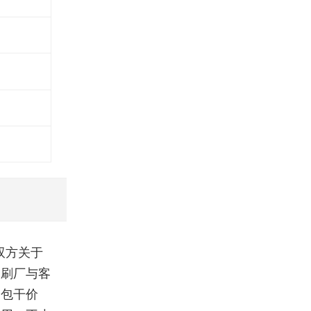
双方关于
印刷厂与客
是包干价