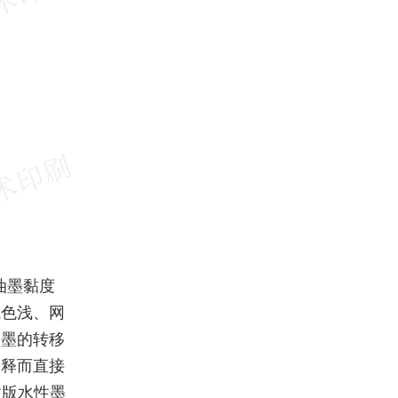
油墨黏度
成色浅、网
油墨的转移
稀释而直接
性版水性墨