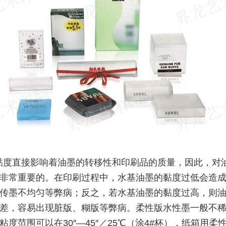
黏度直接影响着油墨的转移性和印刷品的质量，因此，对
非常重要的。在印刷过程中，水基油墨的黏度过低会造
传墨不均匀等弊病；反之，若水基油墨的黏度过高，则
差，容易出现脏版、糊版等弊病。柔性版水性墨一般不
粘度范围可以在30″―45″／25℃（涂4#杯），纸箱用柔