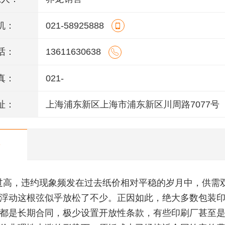
机：
021-58925888
话：
13611630638
真：
021-
址：
上海浦东新区上海市浦东新区川周路7077号
过高，违约现象频发在过去纸价相对平稳的岁月中，供需
浮动这根弦似乎放松了不少。正因如此，绝大多数包装
都是长期合同，极少设置开放性条款，有些印刷厂甚至