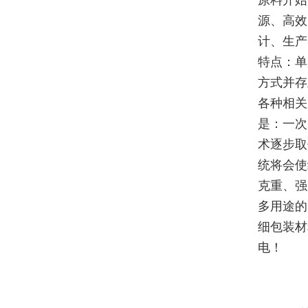
原料开始
源、高效
计、生产
特点：单
方式并存
各种相关
是：一次
术逐步取
统将会使
克重、强
多用途的
细包装材
电！