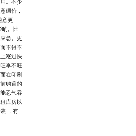
费用。不少
同意调价，
随意更
影响。比
厂应急。更
约而不得不
价上涨过快
现旺季不旺
。而在印刷
提前购置的
只能忍气吞
外租库房以
装 ，有