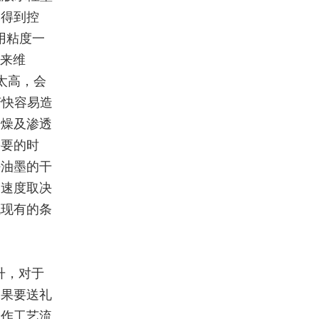
本得到控
用粘度一
质来维
太高，会
变快容易造
干燥及渗透
需要的时
好油墨的干
燥速度取决
机现有的条
升，对于
如果要送礼
制作工艺流