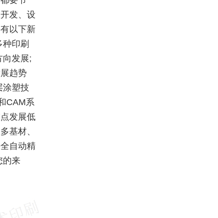
节都要节
从开发、设
将有以下新
多种印刷
向发展;
发展趋势
层涂塑技
和CAM系
重点发展低
、多基材、
海全自动精
您的来