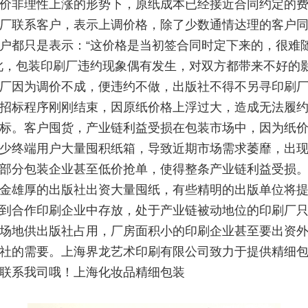
价非理性上涨的形势下，原纸成本已经接近合同约定的
厂联系客户，表示上调价格，除了少数通情达理的客户
户都只是表示：“这价格是当初签合同时定下来的，很难
此，包装印刷厂违约现象偶有发生，对双方都带来不好的
厂因为调价不成，便违约不做，出版社不得不另寻印刷
招标程序刚刚结束，因原纸价格上浮过大，造成无法履
标。客户囤货，产业链利益受损在包装市场中，因为纸
少终端用户大量囤积纸箱，导致近期市场需求萎靡，出
部分包装企业甚至低价抢单，使得整条产业链利益受损
金雄厚的出版社出资大量囤纸，有些精明的出版单位将
到合作印刷企业中存放，处于产业链被动地位的印刷厂
场地供出版社占用，厂房面积小的印刷企业甚至要出资
社的需要。上海界龙艺术印刷有限公司致力于提供精细包
联系我司哦！上海化妆品精细包装