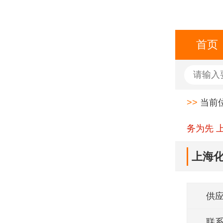
首页
>>
当前
务为先 
上海化
供
联