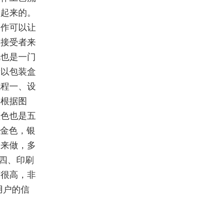
展起来的。
制作可以让
和接受者来
礼也是一门
所以包装盒
流程一、设
样根据图
颜色也是五
如金色，银
板来做，多
。四、印刷
艺很高，非
用户的信