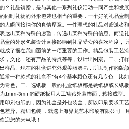
的？礼品馈赠，是与其他一系列礼仪活动一同产生和发
的同时礼物的外形包装也相当的重要，一个好的礼品盒
的人瞬间接纳你的真情厚意。一件理想的礼品对赠送者
表达出某种特殊的愿望，传递出某种特殊的信息。而送
品盒的外形包装设计直接影响到礼品受众的喜欢程度，
就成了摆在我们面前的一项重要的工作。精品包装工艺
求，文化，还有产品的特点等等，设计出图案。二、打
出样品。现在的礼盒讲究外观美丽漂亮，所以制作的版
通常一种款式的礼盒不*有4个基本颜色还有几专色，比
为专色。三、选纸板一般的礼盒纸板都是硬纸板或长纸
为1mm-3mm的硬纸板用人工裱贴外装饰面，粘接成型
用印刷包纸的，因为礼盒是外包装盒，所以印刷要求工
色差异。精细包装 ，就选上海界龙艺术印刷有限公司，
欢迎您的来电哦！