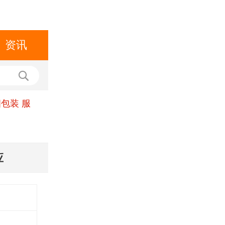
资讯
包装 服
应