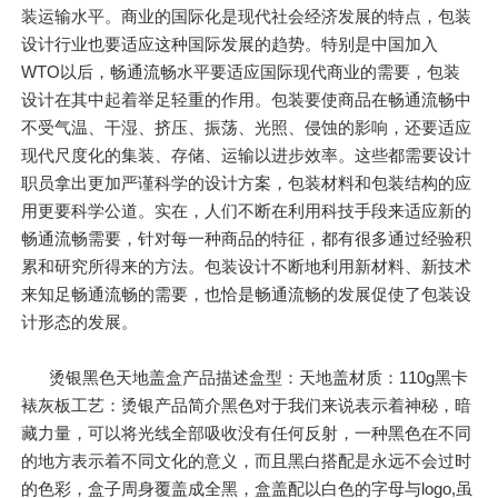
装运输水平。商业的国际化是现代社会经济发展的特点，包装
设计行业也要适应这种国际发展的趋势。特别是中国加入
WTO以后，畅通流畅水平要适应国际现代商业的需要，包装
设计在其中起着举足轻重的作用。包装要使商品在畅通流畅中
不受气温、干湿、挤压、振荡、光照、侵蚀的影响，还要适应
现代尺度化的集装、存储、运输以进步效率。这些都需要设计
职员拿出更加严谨科学的设计方案，包装材料和包装结构的应
用更要科学公道。实在，人们不断在利用科技手段来适应新的
畅通流畅需要，针对每一种商品的特征，都有很多通过经验积
累和研究所得来的方法。包装设计不断地利用新材料、新技术
来知足畅通流畅的需要，也恰是畅通流畅的发展促使了包装设
计形态的发展。
烫银黑色天地盖盒产品描述盒型：天地盖材质：110g黑卡
裱灰板工艺：烫银产品简介黑色对于我们来说表示着神秘，暗
藏力量，可以将光线全部吸收没有任何反射，一种黑色在不同
的地方表示着不同文化的意义，而且黑白搭配是永远不会过时
的色彩，盒子周身覆盖成全黑，盒盖配以白色的字母与logo,虽