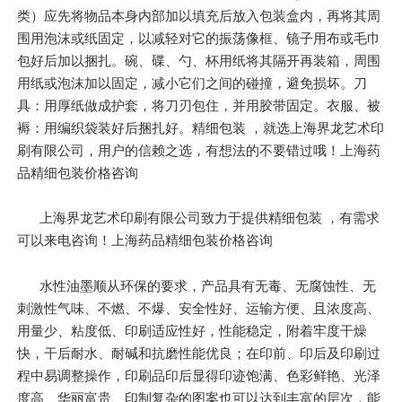
类）应先将物品本身内部加以填充后放入包装盒内，再将其周
围用泡沫或纸固定，以减轻对它的振荡像框、镜子用布或毛巾
包好后加以捆扎。碗、碟、勺、杯用纸将其隔开再装箱，周围
用纸或泡沫加以固定，减小它们之间的碰撞，避免损坏。刀
具：用厚纸做成护套，将刀刃包住，并用胶带固定。衣服、被
褥：用编织袋装好后捆扎好。精细包装 ，就选上海界龙艺术印
刷有限公司，用户的信赖之选，有想法的不要错过哦！上海药
品精细包装价格咨询
上海界龙艺术印刷有限公司致力于提供精细包装 ，有需求
可以来电咨询！上海药品精细包装价格咨询
水性油墨顺从环保的要求，产品具有无毒、无腐蚀性、无
刺激性气味、不燃、不爆、安全性好、运输方便、且浓度高、
用量少、粘度低、印刷适应性好，性能稳定，附着牢度干燥
快，干后耐水、耐碱和抗磨性能优良；在印前、印后及印刷过
程中易调整操作，印刷品印后显得印迹饱满、色彩鲜艳、光泽
度高、华丽富贵、印制复杂的图案也可以达到丰富的层次，能