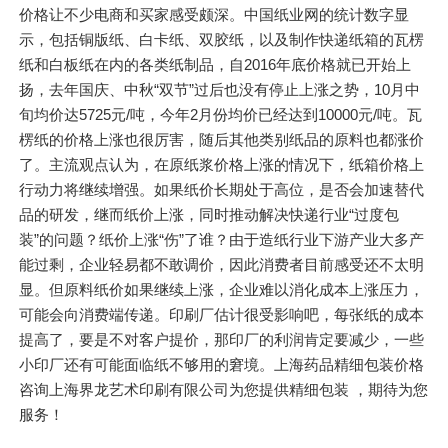
价格让不少电商和买家感受颇深。中国纸业网的统计数字显
示，包括铜版纸、白卡纸、双胶纸，以及制作快递纸箱的瓦楞
纸和白板纸在内的各类纸制品，自2016年底价格就已开始上
扬，去年国庆、中秋“双节”过后也没有停止上涨之势，10月中
旬均价达5725元/吨，今年2月份均价已经达到10000元/吨。瓦
楞纸的价格上涨也很厉害，随后其他类别纸品的原料也都涨价
了。主流观点认为，在原纸浆价格上涨的情况下，纸箱价格上
行动力将继续增强。如果纸价长期处于高位，是否会加速替代
品的研发，继而纸价上涨，同时推动解决快递行业“过度包
装”的问题？纸价上涨“伤”了谁？由于造纸行业下游产业大多产
能过剩，企业轻易都不敢调价，因此消费者目前感受还不太明
显。但原料纸价如果继续上涨，企业难以消化成本上涨压力，
可能会向消费端传递。印刷厂估计很受影响吧，每张纸的成本
提高了，要是不对客户提价，那印厂的利润肯定要减少，一些
小印厂还有可能面临纸不够用的窘境。上海药品精细包装价格
咨询上海界龙艺术印刷有限公司为您提供精细包装 ，期待为您
服务！