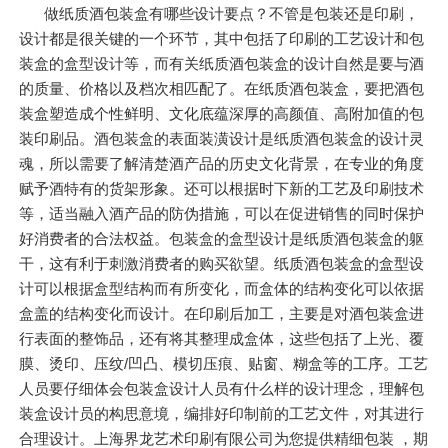
做纸质酒包装盒有哪些设计要点？不管是包装还是印刷，
设计都是很关键的一个环节，其中包括了印刷的工艺设计和包
装盒的盒型设计等，而有关纸质酒包装盒的设计自然是要与酒
的质量、价格以及档次相匹配了。在纸质酒包装盒，要把酒包
装盒塑造成个性鲜明、文化底蕴深厚的高颜值、高附加值的包
装印刷品。酒包装盒的表面装潢设计是纸质酒包装盒的设计灵
魂，所以需要了解清楚酒产品的历史文化背景，在专业的角度
赋予酒特有的货架形象。还可以根据时下新的工艺及印刷技术
等，适当融入酒产品的防伪措施，可以在促进销售的同时保护
好消费者的合法权益。包装盒的盒型设计是纸质酒包装盒的躯
干，这有利于刺激消费者的购买欲望。纸质酒包装盒的盒型设
计可以根据盒型结构而有所变化，而盒体的结构变化可以依据
盒盖的结构变化而设计。在印刷后加工，主要是对酒包装盒进
行表面的整饰品，还有将其整理成盒体，这些包括了上光、覆
膜、烫印、压纹/凹凸、模切压痕、贴窗、糊盒等的工序。工艺
人员要仔细体会包装盒设计人员有什么样的设计理念，理解包
装盒设计员的构思意境，编排好印制前的工艺文件，对其进行
合理设计。上海界龙艺术印刷有限公司为您提供精细包装 ，期