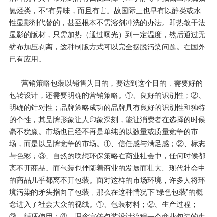
氦烃类，不*有异味，而且有害。故国际上也早有以醇类或水
性显影剂代替的，甚至根本不需溶剂冲洗的办法。即热敏干法
显影的版材，只需加热（通过曝光）到一定温度，然后通过无
纺布加压剥离，这种制版方式可以完全摆脱污染问题。在国外
已有应用。
营销策略包装以销售为目的，要达到这个目的，需要好的
包转设计，还需要明确的营销策略。①、良好的识别性；②、
明确的针对性；品牌策略成功的品牌具有良好的识别性和独特
的个性，其品牌形象让人印象深刻，能让消费者在选择的时候
毫不犹豫。市场也已经不再是单纯的以数量或质量竞争的市
场，而是以品牌竞争的市场。①、信任感与满足感；②、标志
与色彩；③、自然的联想环保策略在商业社会中，任何时候都
离不开商品。而包装也伴随着商业的发展而壮大。现代社会中
的商品几乎都离不开包装。面对这样的市场环境，许多人将环
境污染的矛头指向了包装，那么在这种情况下“绿色包装”的概
念进入了社会大众的视线。①、包装材料；②、生产过程；
③、循环使用；④、理念宣传包装设计流程一个商业包装的生