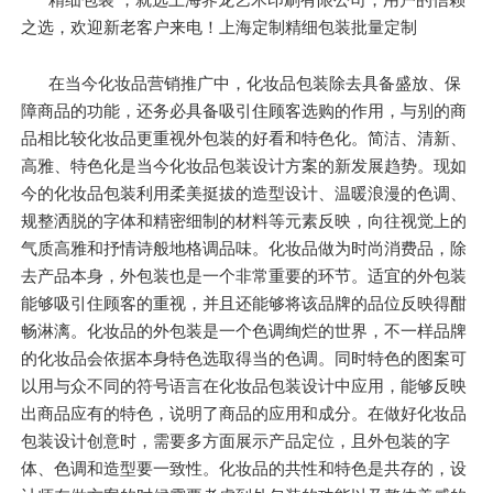
之选，欢迎新老客户来电！上海定制精细包装批量定制
在当今化妆品营销推广中，化妆品包装除去具备盛放、保
障商品的功能，还务必具备吸引住顾客选购的作用，与别的商
品相比较化妆品更重视外包装的好看和特色化。简洁、清新、
高雅、特色化是当今化妆品包装设计方案的新发展趋势。现如
今的化妆品包装利用柔美挺拔的造型设计、温暖浪漫的色调、
规整洒脱的字体和精密细制的材料等元素反映，向往视觉上的
气质高雅和抒情诗般地格调品味。化妆品做为时尚消费品，除
去产品本身，外包装也是一个非常重要的环节。适宜的外包装
能够吸引住顾客的重视，并且还能够将该品牌的品位反映得酣
畅淋漓。化妆品的外包装是一个色调绚烂的世界，不一样品牌
的化妆品会依据本身特色选取得当的色调。同时特色的图案可
以用与众不同的符号语言在化妆品包装设计中应用，能够反映
出商品应有的特色，说明了商品的应用和成分。在做好化妆品
包装设计创意时，需要多方面展示产品定位，且外包装的字
体、色调和造型要一致性。化妆品的共性和特色是共存的，设