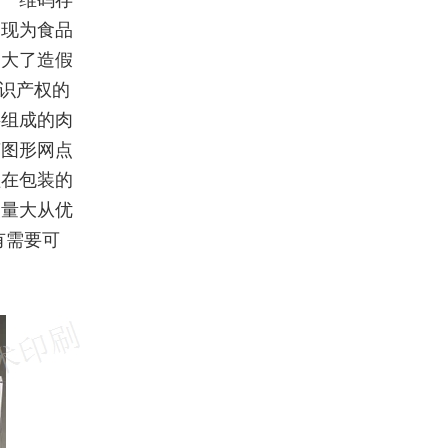
于一维码存
出现为食品
加大了造假
识产权的
字组成的肉
变图形网点
盖在包装的
装量大从优
有需要可