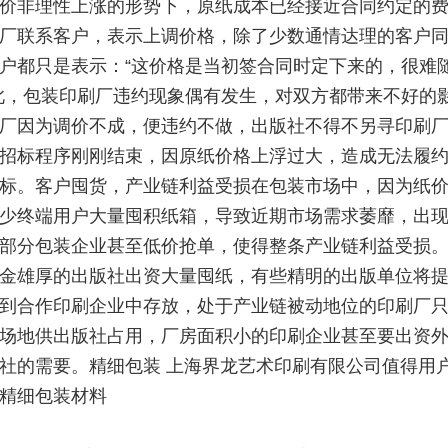
价非理性上涨的形势下，原纸成本已经接近合同约定的
厂联系客户，表示上调价格，除了少数通情达理的客户
户都只是表示：“这价格是当初签合同时定下来的，很难
此，包装印刷厂违约现象偶有发生，对双方都带来不好的
厂因为调价不成，便违约不做，出版社不得不另寻印刷
招标程序刚刚结束，因原纸价格上浮过大，造成无法履
标。客户囤货，产业链利益受损在包装市场中，因为纸
少终端用户大量囤积纸箱，导致近期市场需求萎靡，出
部分包装企业甚至低价抢单，使得整条产业链利益受损
金雄厚的出版社出资大量囤纸，有些精明的出版单位将
到合作印刷企业中存放，处于产业链被动地位的印刷厂
场地供出版社占用，厂房面积小的印刷企业甚至要出资
社的需要。精细包装 上海界龙艺术印刷有限公司值得用
精细包装材料