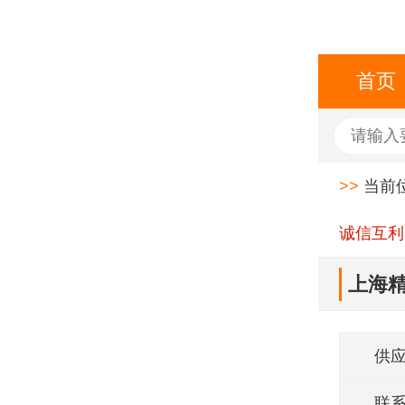
首页
>>
当前
诚信互利
上海精
供
联