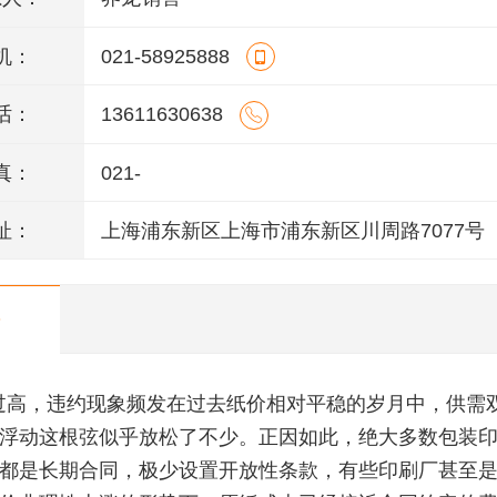
机：
021-58925888
话：
13611630638
真：
021-
址：
上海浦东新区上海市浦东新区川周路7077号
过高，违约现象频发在过去纸价相对平稳的岁月中，供需
浮动这根弦似乎放松了不少。正因如此，绝大多数包装
都是长期合同，极少设置开放性条款，有些印刷厂甚至