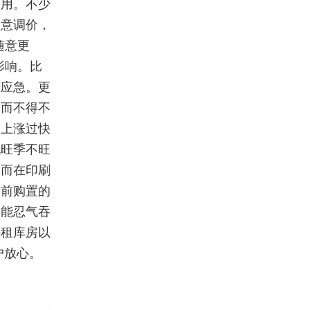
费用。不少
同意调价，
随意更
影响。比
厂应急。更
约而不得不
价上涨过快
现旺季不旺
。而在印刷
提前购置的
只能忍气吞
外租库房以
户放心。