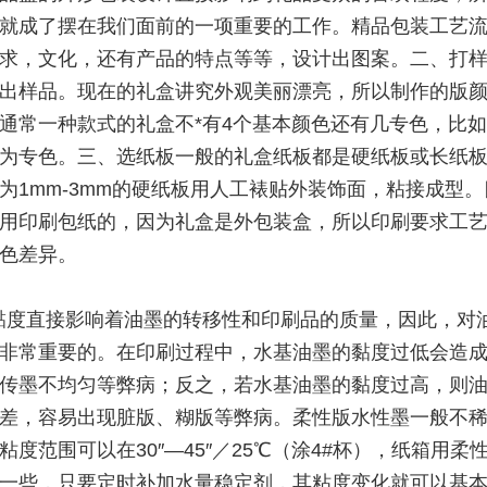
就成了摆在我们面前的一项重要的工作。精品包装工艺
求，文化，还有产品的特点等等，设计出图案。二、打
出样品。现在的礼盒讲究外观美丽漂亮，所以制作的版
通常一种款式的礼盒不*有4个基本颜色还有几专色，比
为专色。三、选纸板一般的礼盒纸板都是硬纸板或长纸
为1mm-3mm的硬纸板用人工裱贴外装饰面，粘接成型
用印刷包纸的，因为礼盒是外包装盒，所以印刷要求工
色差异。
黏度直接影响着油墨的转移性和印刷品的质量，因此，对
非常重要的。在印刷过程中，水基油墨的黏度过低会造
传墨不均匀等弊病；反之，若水基油墨的黏度过高，则
差，容易出现脏版、糊版等弊病。柔性版水性墨一般不
粘度范围可以在30″―45″／25℃（涂4#杯），纸箱用柔
一些，只要定时补加水量稳定剂，其粘度变化就可以基