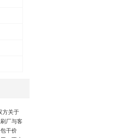
双方关于
印刷厂与客
是包干价