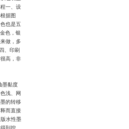
流程一、设
样根据图
颜色也是五
如金色，银
板来做，多
。四、印刷
艺很高，非
油墨黏度
成色浅、网
油墨的转移
稀释而直接
性版水性墨
本得到控