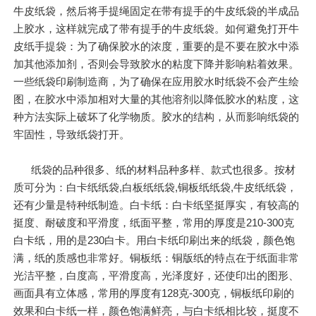
牛皮纸袋，然后将手提绳固定在带有提手的牛皮纸袋的半成品
上胶水，这样就完成了带有提手的牛皮纸袋。如何避免打开牛
皮纸手提袋：为了确保胶水的浓度，重要的是不要在胶水中添
加其他添加剂，否则会导致胶水的粘度下降并影响粘着效果。
一些纸袋印刷制造商，为了确保在应用胶水时纸袋不会产生绘
图，在胶水中添加相对大量的其他溶剂以降低胶水的粘度，这
种方法实际上破坏了化学物质。胶水的结构，从而影响纸袋的
牢固性，导致纸袋打开。
纸袋的品种很多、纸的材料品种多样、款式也很多。按材
质可分为：白卡纸纸袋,白板纸纸袋,铜板纸纸袋,牛皮纸纸袋，
还有少量是特种纸制造。白卡纸：白卡纸坚挺厚实，有较高的
挺度、耐破度和平滑度，纸面平整，常用的厚度是210-300克
白卡纸，用的是230白卡。用白卡纸印刷出来的纸袋，颜色饱
满，纸的质感也非常好。铜板纸：铜版纸的特点在于纸面非常
光洁平整，白度高，平滑度高，光泽度好，还使印出的图形、
画面具有立体感，常用的厚度有128克-300克，铜板纸印刷的
效果和白卡纸一样，颜色饱满鲜亮，与白卡纸相比较，挺度不