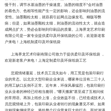
慢干剂，调节水基油墨的干燥速度。油墨的细度不*会对油墨
的着色力、色相等性能产生一定的影响，还会影响到油墨的流
变性。油墨颗粒太粗，就容易引起网点边缘发毛、糊版等弊
病；但是，如果油墨颗粒太细，则油墨的流动性太大，就会造
成网点扩大，势必会影响到印刷品的质量。上海界龙艺术印刷
有限公司是一家专业提供柔印及环保纸袋的公司，欢迎新老客
户来电！上海机制柔印及环保纸袋
上海界龙艺术印刷有限公司致力于提供柔印及环保纸袋 ，
欢迎新老客户来电！上海定制柔印及环保纸袋工艺
悲观情绪蔓延，技术员工流失如今，用工荒是包装印刷行
业的常态。以北京大型印刷企业来说，哪家单位没有二三十人
的用工缺口反倒不正常。近年来，环保风暴猛烈，包装印刷行
业从业者的神经已经相当脆弱，“哪天搬家”甚至成了互相问候
的常用语。再加上纸价上涨，企业效益不佳，已经造成技术人
员悲观情绪上升，包装印刷从业者转行的现象屡见不鲜。如果
这种现象继续恶化，将给整个行业带来巨大的打击。面对汹涌