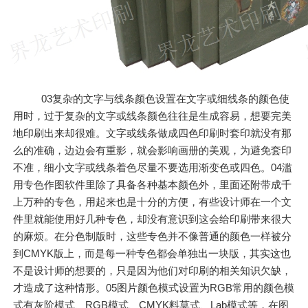
03复杂的文字与线条颜色设置在文字或细线条的颜色使
用时，过于复杂的文字或线条颜色往往是生成容易，想要完美
地印刷出来却很难。文字或线条做成四色印刷时套印就没有那
么的准确，边边会有重影，就会影响画册的美观，为避免套印
不准，细小文字或线条着色尽量不要选用渐变色或四色。04滥
用专色作图软件里除了具备各种基本颜色外，里面还附带成千
上万种的专色，用起来也是十分的方便，有些设计师在一个文
件里就能使用好几种专色，却没有意识到这会给印刷带来很大
的麻烦。在分色制版时，这些专色并不像普通的颜色一样被分
到CMYK版上，而是每一种专色都会单独出一块版，其实这也
不是设计师的想要的，只是因为他们对印刷的相关知识欠缺，
才造成了这种情形。05图片颜色模式设置为RGB常用的颜色模
式有灰阶模式、RGB模式、CMYK料莫式、Lab模式等，在图