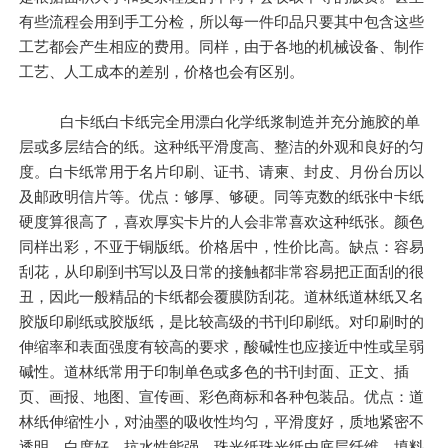
有些流程会用到手工分检，所以每一件印品只要其中包含这些
工艺都会产生相应的费用。同样，由于各地的机械设备、制作
工艺、人工成本的差别，价格也会有区别。
白卡纸白卡纸完全用漂白化学纸浆制造并充分施胶的单
层或多层结合的纸。这种纸平滑度高、整洁的外观和良好的匀
度。白卡纸常用于名片印刷、证书、请柬、封皮、月份台历以
及邮政明信片等。优点：够厚、够硬。同等克数的纸张中卡纸
硬度算很高了，喜欢厚实卡片的人会非常喜欢这种纸张。颜色
同样出彩，不亚于铜版纸。价格居中，性价比高。缺点：容易
刮花，从印刷到书写以及日常的接触都非常容易把正面刮的很
丑，因此一般精品的卡纸都会覆膜防刮花。道林纸道林纸又名
胶版印刷纸或胶版纸，是比较高级的书刊印刷纸。对印刷时的
伸缩率和表面强度有较高的要求，酸碱性也应接近中性或呈弱
碱性。道林纸常用于印制单色或多色的书刊封面、正文、插
页、画报、地图、宣传画、彩色商标和各种包装品。优点：道
林纸伸缩性小，对油墨的吸收性均匀，平滑度好，质地紧密不
透明，白度好，抗水性能强。珠光纸珠光纸由底层纤维、填料