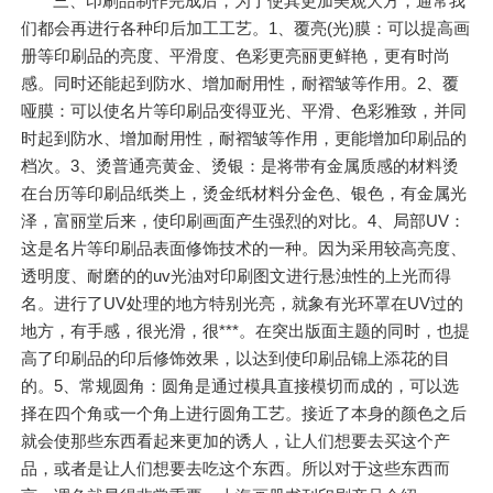
三、印刷品制作完成后，为了使其更加美观大方，通常我
们都会再进行各种印后加工工艺。1、覆亮(光)膜：可以提高画
册等印刷品的亮度、平滑度、色彩更亮丽更鲜艳，更有时尚
感。同时还能起到防水、增加耐用性，耐褶皱等作用。2、覆
哑膜：可以使名片等印刷品变得亚光、平滑、色彩雅致，并同
时起到防水、增加耐用性，耐褶皱等作用，更能增加印刷品的
档次。3、烫普通亮黄金、烫银：是将带有金属质感的材料烫
在台历等印刷品纸类上，烫金纸材料分金色、银色，有金属光
泽，富丽堂后来，使印刷画面产生强烈的对比。4、局部UV：
这是名片等印刷品表面修饰技术的一种。因为采用较高亮度、
透明度、耐磨的的uv光油对印刷图文进行悬浊性的上光而得
名。进行了UV处理的地方特别光亮，就象有光环罩在UV过的
地方，有手感，很光滑，很***。在突出版面主题的同时，也提
高了印刷品的印后修饰效果，以达到使印刷品锦上添花的目
的。5、常规圆角：圆角是通过模具直接模切而成的，可以选
择在四个角或一个角上进行圆角工艺。接近了本身的颜色之后
就会使那些东西看起来更加的诱人，让人们想要去买这个产
品，或者是让人们想要去吃这个东西。所以对于这些东西而