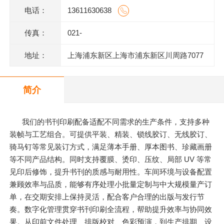
电话：
13611630638
传真：
021-
地址：
上海浦东新区上海市浦东新区川周路7077
号
简介
我们的书刊印刷配备适配不同需求的生产条件，支持多种
装帧与工艺组合。可提供平装、精装、锁线胶订、无线胶订、
骑马钉等常见装订方式，满足薄本手册、厚本图书、珍藏画册
等不同产品结构。同时支持覆膜、烫印、压纹、局部 UV 等常
见印后修饰，提升书刊的质感与耐用性。车间环境与设备配置
兼顾效率与品质，能够有序处理小批量定制与中大规模量产订
单，在交期安排上保持灵活，配合客户合理的出版与发行节
奏。数字化管理贯穿书刊印刷全流程，帮助提升效率与协同效
果。从印前文件处理、排版校对、色彩预演，到生产排期、设