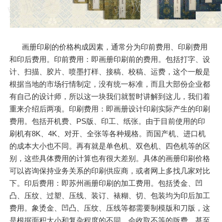
画册印刷的价格构成因素，通常分为印前费用、印刷费用
和印后费用。印前费用：即画册印刷前的费用。包括打字、设
计、扫描、胶片、喷墨打样、接稿、校稿、运费，这个一般是
根据当地的市场行情制定，没有统一标准，而且大部份企业都
有自己的设计师，所以这一块我们就暂时讲解到这儿，我们着
重来介绍后两项。印刷费用：即画册设计印刷实际产生的印刷
费用。包括开机费、PS版、印工、纸张。由于目前使用的印
刷机有8K、4K、对开、全张等各种规格。而国产机、进口机
的成本大小也不同。再有就是单色机、双色机、四色机等的区
别，这些具体费用的计算也有很大差别。具体的画册印刷价格
可以咨询保持业务关系的印刷供应商，或者网上多找几家对比
下。印后费用：即苏州画册印刷的加工费用。包括烫金、凹
凸、压纹、过塑、压线、装订、裱糊、切、包装均为印后加工
费用。象烫金、凹凸、压纹、压线等都需要制模版和刀版，这
是根据面积大小和复杂程度的不同，会收取不等的版费。甚至