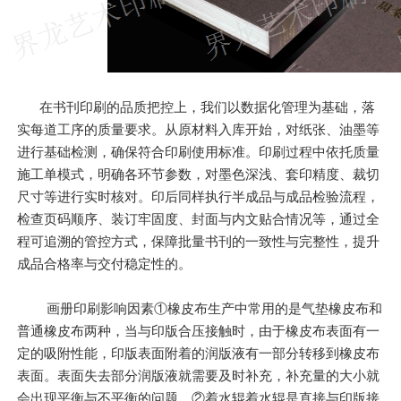
在书刊印刷的品质把控上，我们以数据化管理为基础，落
实每道工序的质量要求。从原材料入库开始，对纸张、油墨等
进行基础检测，确保符合印刷使用标准。印刷过程中依托质量
施工单模式，明确各环节参数，对墨色深浅、套印精度、裁切
尺寸等进行实时核对。印后同样执行半成品与成品检验流程，
检查页码顺序、装订牢固度、封面与内文贴合情况等，通过全
程可追溯的管控方式，保障批量书刊的一致性与完整性，提升
成品合格率与交付稳定性的。
画册印刷影响因素①橡皮布生产中常用的是气垫橡皮布和
普通橡皮布两种，当与印版合压接触时，由于橡皮布表面有一
定的吸附性能，印版表面附着的润版液有一部分转移到橡皮布
表面。表面失去部分润版液就需要及时补充，补充量的大小就
会出现平衡与不平衡的问题。②着水辊着水辊是直接与印版接