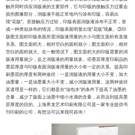
触并同时供应润版液的主要部件，它与印版的接触压力过重会
损伤图像部分，润版液不能正常地均匀涂布印版，容易出
现“花版”。若接触压力过轻，印版表面润版液涂布不正常，形
成一种类似涂布的情况，印版表面明显出现“花版”现象。③印
版图文面积印版表面所需润版液用量的大小与图文面积有直接
关系。图文面积大，相对空白的面积就小；图文面积小，相对
空白的面积就大。在一般情况下，图文面积大的印版需要的润
版液用量就少，反之润版液的用量就多。④墨层厚度印刷品的
墨层厚度与印版表面润版液用量的大小有一定的关系。提高印
刷墨层的厚度有两种途径：一是润版液的用量大小不变，加大
油墨量；一是油墨量大小不变，减小润版液用量。这两种途径
其道理是一样的，它们都是在“油包水”的条件下提高了油墨的
含量，减少了版面上油墨中细小水滴的含量，从而达到提高墨
层厚度的目的。上海界龙艺术印刷有限公司是一家专业提供书
刊印刷的公司，有想法可以来我司咨询！