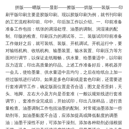
拼版——晒版——显影——擦版——烘版——装版——印
刷平版印刷主要是胶版印刷。现以胶版印刷为例，就书刊印刷
的工艺流程和印前、印中、印后加工作以介绍。一、印前准备
准备工作包括：纸张的调湿处理、油墨的调制、润湿液的配
制、印版的检查、印刷压力的调试等。二、装版试印印前准备
工作做好之后，就可装纸、装版、开机调试。开机运行中，要
对输纸机构、收纸机构、输墨装置、输水装置、印刷压力等方
面对行调节，以保证走纸顺畅，供水量、给墨量适中，以印刷
压力适宜，印出高质量的印品。上述工作准备好后，将机器开
一会儿，使给墨量、供水量适中且均匀，之后在给纸台上加一
些过版纸进行试印。如果是多色印刷或是套色印刷，还需要进
行套准调节工作，确定版面位置是否合适，图文是否歪斜，天
头、地脚、左右大小及方向是否套准（一般以规矩线进行套准
调节）。套准作业完成后，开始试印，印出几张样品，进行质
量检查。油墨调制工作包括油墨的配制、对常规油墨添加一些
助剂等。如油墨黏度不合适，应添加提高或降低黏度的调墨
油；油墨干澡性不好，可添加干澡剂。添加各种助剂必须根据