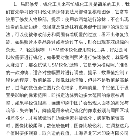
1、局部修复，锐化工具来帮忙锐化工具是简单的工具，我
们首先学习如何用锐化涂抹修复法局部修复模糊图像，它常常
被用于修复人物脸部。提示：使用软画笔进行涂抹，不会出现
难看的生硬边缘，低强度反复涂抹有点类似于国画中的渲染技
法，可以使被修改部分和周围有着明显的过渡，看不出修复痕
迹。如果照片本身品质过或者涂过了头，则会出现花花绿绿的
杂斑。2、轻度模糊，USM整体锐化使用锐化工具，好处是可
以按需要进行锐化，如果要对整副照片进行快速修复，就显得
太麻烦了，那么试试“USM锐化”滤镜，它是专为模糊照片准备
的一款滤镜，适合对整幅照片进行调整。提示：数量值控制了
锐化的程度，数值越高，图像就越清晰，但并不是数值越高越
好，过高的数值会使图片杂点增多，影响质量。半径值用于设
置受影响的像素范围，即指定边缘旁边多大范围的像素被调
整，如果半径值很高，画册印刷中图片会出现大面积的高光与
暗部，失去细节。阈值是用来确定锐化的像素必须与周围区域
相差多少，才被滤镜当作边缘像素并被锐化，阈值数值较高
时，图像比较柔和，数值较低时，图像比较锐利。在调整这几
个值时要多观察，取合适的数值。上海界龙艺术印刷有限公司