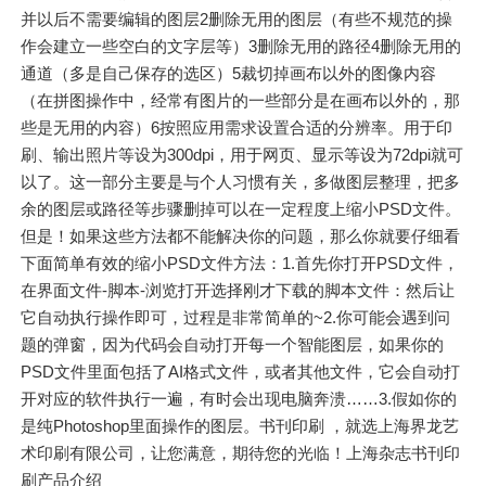
并以后不需要编辑的图层2删除无用的图层（有些不规范的操
作会建立一些空白的文字层等）3删除无用的路径4删除无用的
通道（多是自己保存的选区）5裁切掉画布以外的图像内容
（在拼图操作中，经常有图片的一些部分是在画布以外的，那
些是无用的内容）6按照应用需求设置合适的分辨率。用于印
刷、输出照片等设为300dpi，用于网页、显示等设为72dpi就可
以了。这一部分主要是与个人习惯有关，多做图层整理，把多
余的图层或路径等步骤删掉可以在一定程度上缩小PSD文件。
但是！如果这些方法都不能解决你的问题，那么你就要仔细看
下面简单有效的缩小PSD文件方法：1.首先你打开PSD文件，
在界面文件-脚本-浏览打开选择刚才下载的脚本文件：然后让
它自动执行操作即可，过程是非常简单的~2.你可能会遇到问
题的弹窗，因为代码会自动打开每一个智能图层，如果你的
PSD文件里面包括了AI格式文件，或者其他文件，它会自动打
开对应的软件执行一遍，有时会出现电脑奔溃……3.假如你的
是纯Photoshop里面操作的图层。书刊印刷 ，就选上海界龙艺
术印刷有限公司，让您满意，期待您的光临！上海杂志书刊印
刷产品介绍