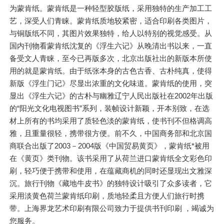
为蒙肯纸。蒙肯纸是一种轻型胶版纸，采用独特的生产加工工
艺，深受人们青睐。蒙肯纸质地较紧密，适合印刷各类图片，
与铜版纸不同，其图片效果独特，给人以特别的视觉感受。从
国内刊物看蒙肯纸沈复的《浮生六记》从晚清出书以来，一直
备受文人青睐，至今已再版多次，北京出版社出的新版本所使
用的就是蒙肯纸。由于纸张本身的古色古香、古朴纯真，使得
新版《浮生门记》尽显出浓重的文化味道。蒙肯纸的使用，突
显出《浮生六记》的古朴与幽雅辽宁人民出版社在2002年出版
的“阳光文化电视图书”系列，装帧设计新颖，开本别致，在选
材上所有的书均采用了质轻色淡的蒙肯纸，使书刊不但格调高
雅，且重量很轻，携带很方便。前不久，中国商务部和北京国
商联合出版了2003－2004版《中国贸易黄页》，蒙肯纸*被用
在《黄页》类刊物。该书采用了从荷兰进口蒙肯纸全文彩色印
刷，轻巧便于携带和使用，在蕴藏商机的同时还显现出文雅深
沉。旅行刊物《藏地牛皮书》的独特设计吸引了众多读者，它
采用淡黄色荷兰蒙肯纸印刷，质地轻柔且方便人们旅行时携
带。上海界龙艺术印刷有限公司致力于提供书刊印刷 ，竭诚为
您服务。