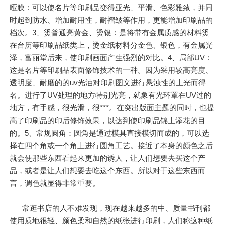
哑膜：可以使名片等印刷品变得亚光、平滑、色彩雅致，并同
时起到防水、增加耐用性，耐褶皱等作用，更能增加印刷品的
档次。3、烫普通亮黄金、烫银：是将带有金属质感的材料烫
在台历等印刷品纸类上，烫金纸材料分金色、银色，有金属光
泽，富丽堂后来，使印刷画面产生强烈的对比。4、局部UV：
这是名片等印刷品表面修饰技术的一种。因为采用较高亮度、
透明度、耐磨的的uv光油对印刷图文进行悬浊性的上光而得
名。进行了UV处理的地方特别光亮，就象有光环罩在UV过的
地方，有手感，很光滑，很***。在突出版面主题的同时，也提
高了印刷品的印后修饰效果，以达到使印刷品锦上添花的目
的。5、常规圆角：圆角是通过模具直接模切而成的，可以选
择在四个角或一个角上进行圆角工艺。接近了本身的颜色之后
就会使那些东西看起来更加的诱人，让人们想要去买这个产
品，或者是让人们想要去吃这个东西。所以对于这些东西而
言，调色就显得非常重要。
常逛书店的人不难发现，现在越来越多的中、质量书刊都
使用质地很轻、颜色柔和自然的纸张进行印刷，人们称这种纸