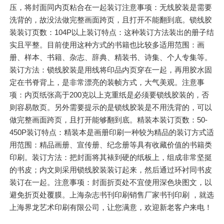
压，将封面同内页粘合在一起装订注意事项：无线胶装是需要
洗背的，故没法做完整画面跨页，且打开不能翻到底。锁线胶
装装订页数：104P以上装订特点：这种装订方法装出的册子结
实且平整。目前使用这种方式的书籍也比较多适用范围：画
册、样本、书籍、杂志、辞典、精装书、诗集、个人专集等。
装订方法：锁线胶装是用线将印品内页穿在一起，再用胶水固
定在书脊背上，是非常漂亮的装帧方式，大气美观。注意事
项：内页纸张高于200克以上克重纸是必须要锁线胶装的，否
则容易散页。另外需要提示的是锁线胶装是不用洗背的，可以
做完整画面跨页，且打开能够翻到底。精装本装订页数：50-
450P装订特点：精装本是画册印刷一种较为精品的装订方式适
用范围：精品画册、宣传册、纪念册等具有收藏价值的书籍类
印刷。装订方法：把封面将其裱到硬的纸板上，组成非常坚挺
的书皮；内文则采用锁线胶装装订起来，然后通过环衬同书皮
装订在一起。注意事项：封面折页处不宜使用深色块图文，以
避免折页处覆膜。上海杂志书刊印刷销售厂家书刊印刷 ，就选
上海界龙艺术印刷有限公司，让您满意，欢迎新老客户来电！