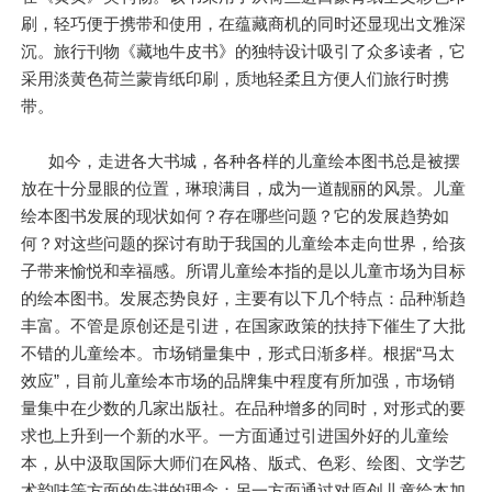
刷，轻巧便于携带和使用，在蕴藏商机的同时还显现出文雅深
沉。旅行刊物《藏地牛皮书》的独特设计吸引了众多读者，它
采用淡黄色荷兰蒙肯纸印刷，质地轻柔且方便人们旅行时携
带。
如今，走进各大书城，各种各样的儿童绘本图书总是被摆
放在十分显眼的位置，琳琅满目，成为一道靓丽的风景。儿童
绘本图书发展的现状如何？存在哪些问题？它的发展趋势如
何？对这些问题的探讨有助于我国的儿童绘本走向世界，给孩
子带来愉悦和幸福感。所谓儿童绘本指的是以儿童市场为目标
的绘本图书。发展态势良好，主要有以下几个特点：品种渐趋
丰富。不管是原创还是引进，在国家政策的扶持下催生了大批
不错的儿童绘本。市场销量集中，形式日渐多样。根据“马太
效应”，目前儿童绘本市场的品牌集中程度有所加强，市场销
量集中在少数的几家出版社。在品种增多的同时，对形式的要
求也上升到一个新的水平。一方面通过引进国外好的儿童绘
本，从中汲取国际大师们在风格、版式、色彩、绘图、文学艺
术韵味等方面的先进的理念；另一方面通过对原创儿童绘本加