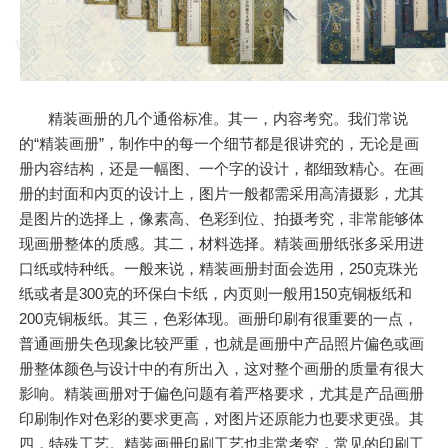
精装画册的几个通俗标准。其一，内容考究。我们常说
的“精装画册”，制作中的每一个细节都是很讲究的，无论是画
册内容结构，还是一幅图、一个字的设计，都细致精心。在画
册的封面和内页的设计上，图片一般都需采用高清摄影，尤其
是图片的选择上，像素高、色彩到位、拍摄考究，非常能够体
现画册整体的质感。其二，材料选择。精装画册纸张多采用进
口纸或特种纸。一般来说，精装画册封面会选用，250克珠光
纸或者是300克的环保白卡纸，内页则一般用150克铜板纸和
200克铜板纸。其三，色彩体现。画册印刷有很重要的一点，
普通画册失色现象比较严重，也就是画册中产品照片偏色或画
册整体颜色与设计中的有所出入，这对整个画册的质量有很大
影响。精装画册对于偏色问题有着严格要求，尤其是产品画册
印刷制作对色彩的要求更高，对图片还原能力也要求更强。其
四，特殊工艺。精装画册印刷工艺也非常考究，常见的印刷工