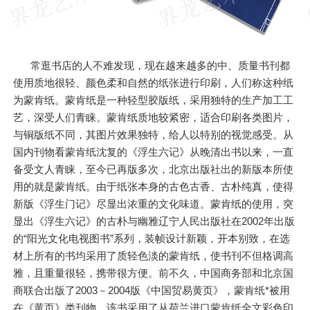
常逛书店的人不难发现，现在越来越多的中、质量书刊都
使用质地很轻、颜色柔和自然的纸张进行印刷，人们称这种纸
为蒙肯纸。蒙肯纸是一种轻型胶版纸，采用独特的生产加工工
艺，深受人们青睐。蒙肯纸质地较紧密，适合印刷各类图片，
与铜版纸不同，其图片效果独特，给人以特别的视觉感受。从
国内刊物看蒙肯纸沈复的《浮生六记》从晚清出书以来，一直
备受文人青睐，至今已再版多次，北京出版社出的新版本所使
用的就是蒙肯纸。由于纸张本身的古色古香、古朴纯真，使得
新版《浮生门记》尽显出浓重的文化味道。蒙肯纸的使用，突
显出《浮生六记》的古朴与幽雅辽宁人民出版社在2002年出版
的“阳光文化电视图书”系列，装帧设计新颖，开本别致，在选
材上所有的书均采用了质轻色淡的蒙肯纸，使书刊不但格调高
雅，且重量很轻，携带很方便。前不久，中国商务部和北京国
商联合出版了2003－2004版《中国贸易黄页》，蒙肯纸*被用
在《黄页》类刊物。该书采用了从荷兰进口蒙肯纸全文彩色印