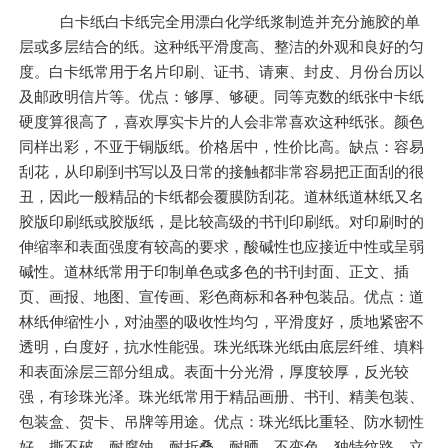
白卡纸白卡纸完全用漂白化学纸浆制造并充分施胶的单
层或多层结合的纸。这种纸平滑度高、整洁的外观和良好的匀
度。白卡纸常用于名片印刷、证书、请柬、封皮、月份台历以
及邮政明信片等。优点：够厚、够硬。同等克数的纸张中卡纸
硬度算很高了，喜欢厚实卡片的人会非常喜欢这种纸张。颜色
同样出彩，不亚于铜版纸。价格居中，性价比高。缺点：容易
刮花，从印刷到书写以及日常的接触都非常容易把正面刮的很
丑，因此一般精品的卡纸都会覆膜防刮花。道林纸道林纸又名
胶版印刷纸或胶版纸，是比较高级的书刊印刷纸。对印刷时的
伸缩率和表面强度有较高的要求，酸碱性也应接近中性或呈弱
碱性。道林纸常用于印制单色或多色的书刊封面、正文、插
页、画报、地图、宣传画、彩色商标和各种包装品。优点：道
林纸伸缩性小，对油墨的吸收性均匀，平滑度好，质地紧密不
透明，白度好，抗水性能强。珠光纸珠光纸由底层纤维、填料
和表面涂层三部分组成。表面十分光滑，厚度较厚，反光较
强，有珍珠光泽。珠光纸常用于精品画册、书刊、精美包装、
包装盒、贺卡、吊牌等用途。优点：珠光纸比重轻、防水韧性
好、撕不破、耐腐蚀、耐折叠、耐晒，不变色，独特纹路，立