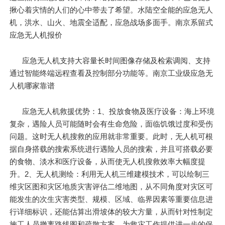
揪心着灾情的人们的心中带去了希望。水陆空全能的应急无人
机，洪水、山火、地震全适配，应急战场多面手。南京系留式
应急无人机报价
应急无人机支持大容量长时间图像存储及检索调阅、支持
通过智能终端远程查看及控制部分功能等。南京工业级应急无
人机哪家靠谱
应急无人机救援优势：1、投放食物及医疗设备：海上环境
复杂，遇险人员可能随时会有生命危险，面临饥饿过度和受伤
问题。这时无人机搜救的应用就非常重要。此时，无人机可根
据自身搭载的搜索系统进行遇险人员的搜索，并且可搭载必要
的食物、淡水和医疗设备，从而使无人机搜救效率大幅度提
升。2、无人机测绘：利用无人机三维建模技术，可以绘制三
维灾区图和灾区地质灾害评估二维地图，从不同角度对灾区可
能发生的次生灾害类型、规模、区域、临界因素等重要信息进
行详细标识，还能估算出滑坡体的较大方量，从而针对性制定
施工人员撤离路线图和疏散方案，为救灾工作提供进一步的保