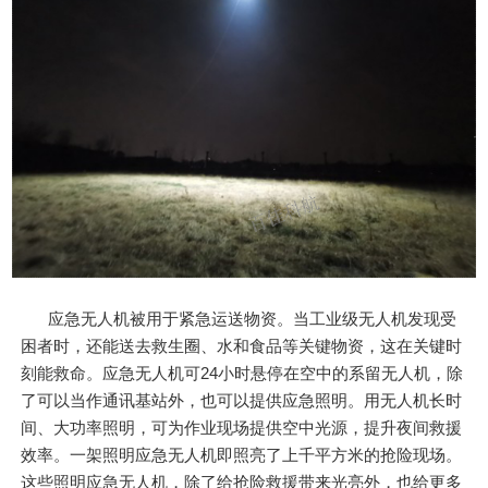
应急无人机被用于紧急运送物资。当工业级无人机发现受
困者时，还能送去救生圈、水和食品等关键物资，这在关键时
刻能救命。应急无人机可24小时悬停在空中的系留无人机，除
了可以当作通讯基站外，也可以提供应急照明。用无人机长时
间、大功率照明，可为作业现场提供空中光源，提升夜间救援
效率。一架照明应急无人机即照亮了上千平方米的抢险现场。
这些照明应急无人机，除了给抢险救援带来光亮外，也给更多