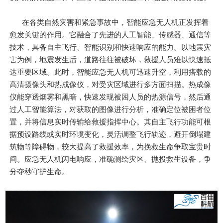
在各类自然灾害和紧急事故中，智能应急无人机正发挥着
愈发关键的作用。它融合了先进的人工智能、传感器、通信等
技术，具备自主飞行、智能识别和快速响应的能力。以地震灾
害为例，地震发生后，道路往往被破坏，救援人员难以快速抵
达重要区域。此时，智能应急无人机可迅速升空，利用搭载的
高清摄像头和热成像仪，对受灾区域进行多方面扫描。热成像
仪能穿透烟雾和黑暗，快速发现被困人员的热源信号，然后通
过人工智能算法，对获取的图像进行分析，准确定位被困者位
置，并将信息实时传输给救援指挥中心。其自主飞行功能可根
据预设路线或实时环境变化，灵活调整飞行轨迹，避开倒塌建
筑物等障碍物，较大提高了救援效率，为挽救生命争取宝贵时
间。应急无人机闪电响应，准确测绘灾区、抛投救生设备，争
分夺秒守护生命。