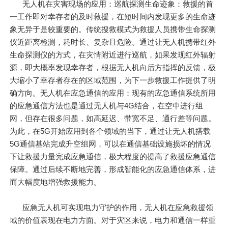
无人机在灾害现场的应用：巡航探测生命迹象：救援的首
一工作即对幸存者的及时救援，在短时间内发现更多的生命迹
象无异于是较重要的。传统搜救模式为救援人员携带生命探测
仪近距离检测，耗时长、复杂且危险。通过让无人机携带红外
生命探测仪的方式，在灾情附近进行巡航，如果发现红外辐射
源，即大概率发现幸存者，根据无人机向后方指挥的反馈，极
大缩小了幸存者存在的区域范围，为下一步救援工作提供了明
确方向。无人机在应急通信的应用：现有的应急通信系统所用
的应急通信方法也是通过无人机与4G结合，在空中进行组
网，但存在很多问题，如高延迟、带宽不足、通行差等问题。
为此，在5G开始应用到各个领域的当下，通过让无人机搭载
5G通信基站完成升空组网，可以在通信基础设施损坏的情况
下让救援力量完成应急通信，极大程度的提高了救援应急通信
保障。通过后续不断地完善，形成智能化的应急通信体系，进
而大幅度地增强救援能力。
应急无人机可实现电力守护的作用，无人机在应急救援领
域的价值表现在电力方面。对于灾区来说，电力和通信一样重