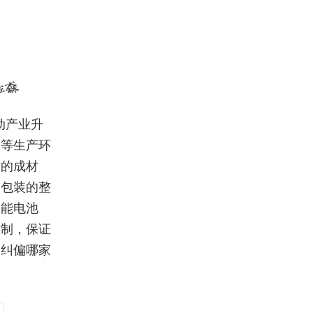
动产业升
切等生产环
材的成材
品包装的整
阳能电池
控制，保证
内纠偏哪家