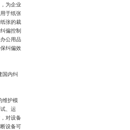
耗，为企业
应用于纸张
保纸张的裁
，纠偏控制
为办公用品
确保纠偏效
建国内纠
的维护模
调试、运
术，对设备
判断设备可