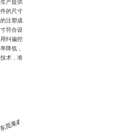
的生产提供
饰件的尺寸
盘的注塑成
尺寸符合设
采用纠偏控
品率降低，
像技术，准