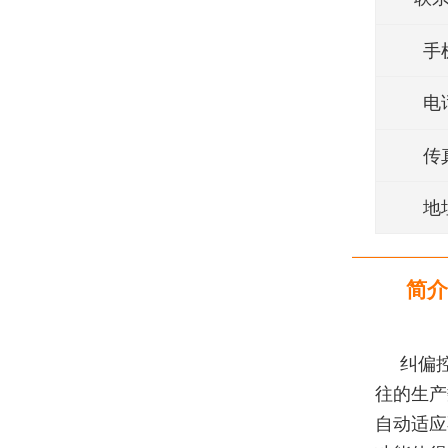
手
电
传
地
简介
纠偏
往的生产
自动适应