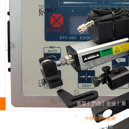
space
首页
产品
企业
展
会
资讯
地图
服务条
中国印刷包装网
款