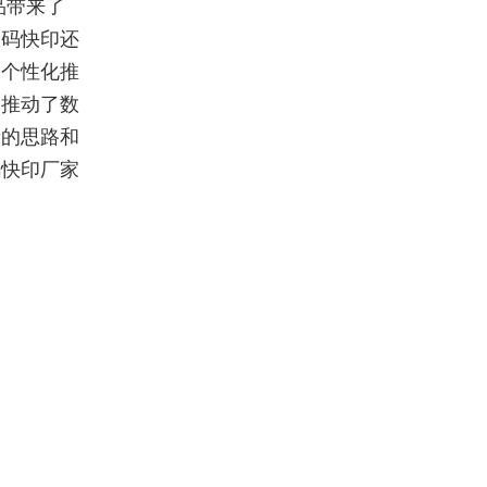
品带来了
数码快印还
、个性化推
只推动了数
新的思路和
码快印厂家