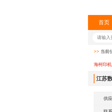
首页
>>
当前
海柯印机
江苏
供
联