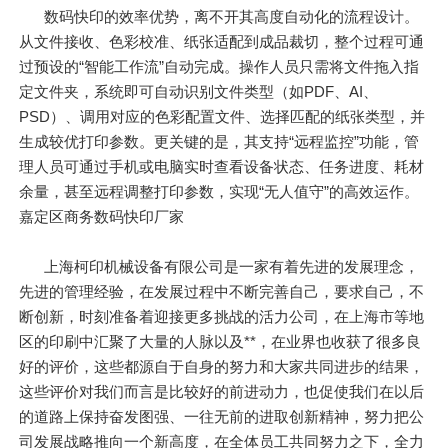
数码快印的效率优势，离不开其高度自动化的流程设计。
从文件接收、色彩校准、纸张适配到成品裁切，整个过程可通
过预设的“智能工作流”自动完成。操作人员只需将文件拖入指
定文件夹，系统即可自动识别文件类型（如PDF、AI、
PSD）、调用对应的色彩配置文件、选择匹配的纸张类型，并
生成较优打印参数。更关键的是，其支持“远程监控”功能，管
理人员可通过手机或电脑实时查看设备状态、任务进度、耗材
余量，甚至远程调整打印参数，实现“无人值守”的高效运作。
嘉定区商务数码快印厂家
上海柯印机械设备有限公司是一家有着先进的发展理念，
先进的管理经验，在发展过程中不断完善自己，要求自己，不
断创新，时刻准备着迎接更多挑战的活力公司，在上海市等地
区的印刷中汇聚了大量的人脉以及**，在业界也收获了很多良
好的评价，这些都源自于自身的努力和大家共同进步的结果，
这些评价对我们而言是比较好的前进动力，也促使我们在以后
的道路上保持奋发图强、一往无前的进取创新精神，努力把公
司发展战略推向一个新高度，在全体员工共同努力之下，全力