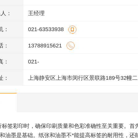
系人：
王经理
机：
021-63533938
话：
13788915621
真：
021-
址：
上海静安区上海市闵行区景联路189号32幢二
室
行标签彩印时，确保印刷质量和色彩准确性至关重要。首
和油墨是基础。纸张和油墨不*能提高标签的耐用性，还