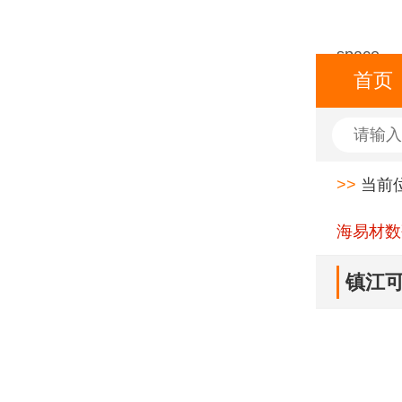
space
首页
>>
当前
海易材数
镇江可