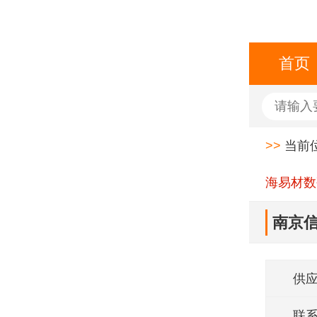
首页
>>
当前
海易材数
南京信
供
联