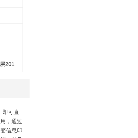
层201
，即可直
使用，通过
可变信息印