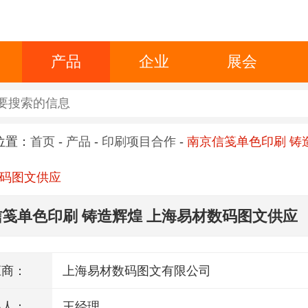
产品
企业
展会
位置：
首页
-
产品
-
印刷项目合作
-
南京信笺单色印刷 铸
码图文供应
笺单色印刷 铸造辉煌 上海易材数码图文供应
应商：
上海易材数码图文有限公司
系人：
王经理