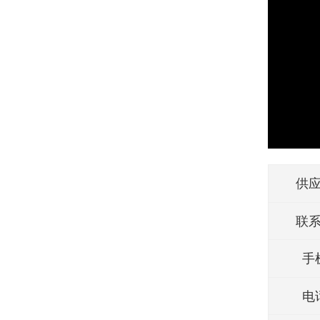
供
联
手
电