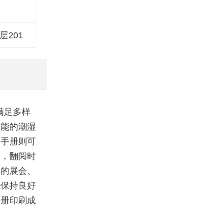
层201
满足多样
可能的潮湿
的手册则可
固，翻阅时
集的展会、
能保持良好
手册印刷成