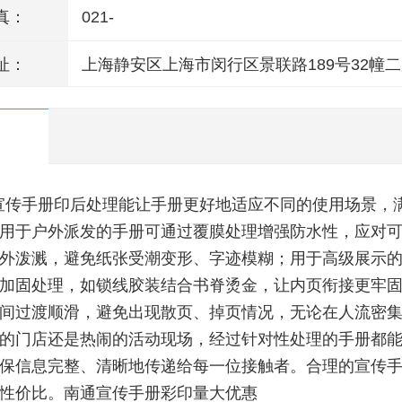
真：
021-
址：
上海静安区上海市闵行区景联路189号32幢二
室
宣传手册印后处理能让手册更好地适应不同的使用场景，
用于户外派发的手册可通过覆膜处理增强防水性，应对
外泼溅，避免纸张受潮变形、字迹模糊；用于高级展示
加固处理，如锁线胶装结合书脊烫金，让内页衔接更牢
间过渡顺滑，避免出现散页、掉页情况，无论在人流密
的门店还是热闹的活动现场，经过针对性处理的手册都
保信息完整、清晰地传递给每一位接触者。合理的宣传
性价比。南通宣传手册彩印量大优惠