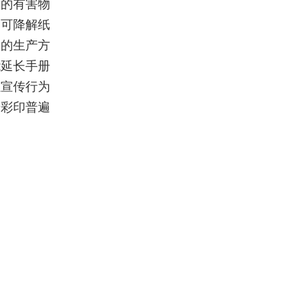
发的有害物
用可降解纸
保的生产方
能延长手册
让宣传行为
册彩印普遍