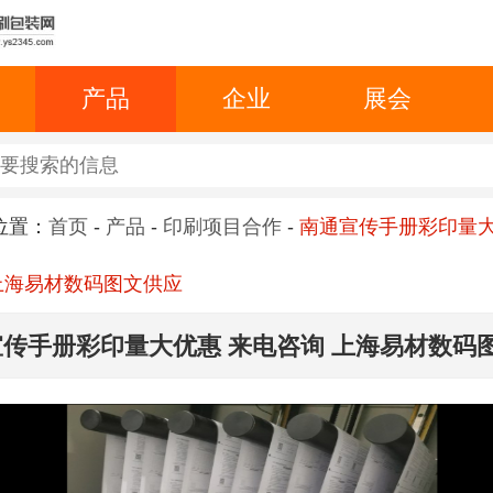
产品
企业
展会
位置：
首页
-
产品
-
印刷项目合作
-
南通宣传手册彩印量大
上海易材数码图文供应
传手册彩印量大优惠 来电咨询 上海易材数码