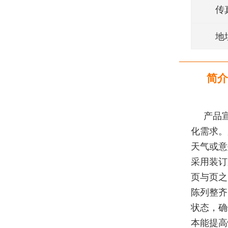
传
地
简介
产品
化需求。
天气或意
采用装订
页与页之
陈列整齐
状态，确
本能提高