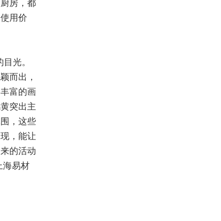
的厨房，都
的使用价
的目光。
脱颖而出，
出丰富的画
鹅黄突出主
氛围，这些
呈现，能让
到来的活动
上海易材