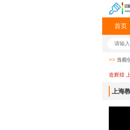
首页
>>
当前
造辉煌 
上海教