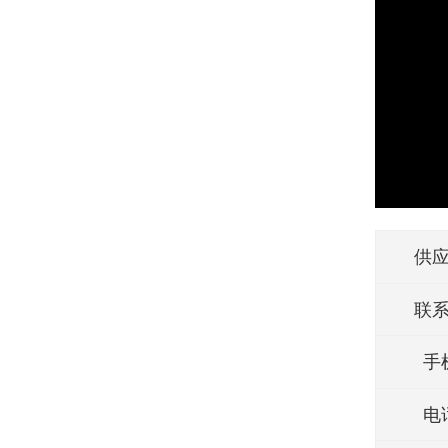
供
联
手
电