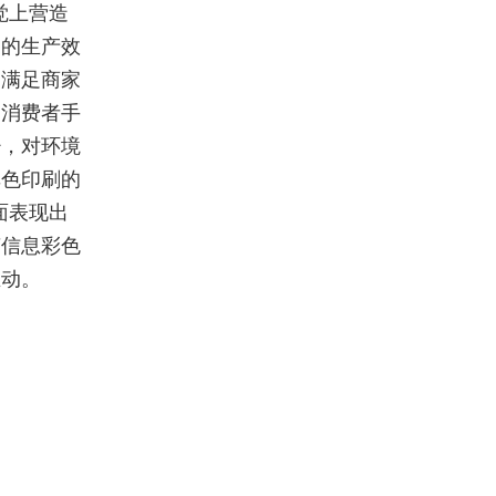
觉上营造
刷的生产效
够满足商家
到消费者手
少，对环境
单色印刷的
面表现出
变信息彩色
生动。