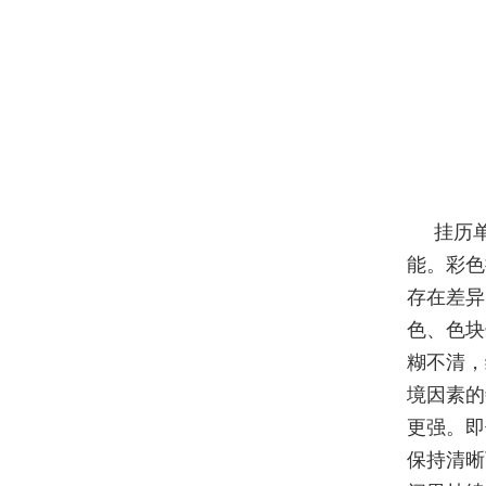
挂历
能。彩色
存在差异
色、色块
糊不清，
境因素的
更强。即
保持清晰