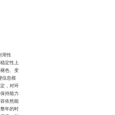
耐用性
学稳定性上
现褪色、变
键信息模
稳定，对环
彩保持能力
内容依然能
一整年的时