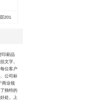
层201
对印刷品
包括文字、
为每位客户
字、公司标
于商业领
供了独特的
的好处。上