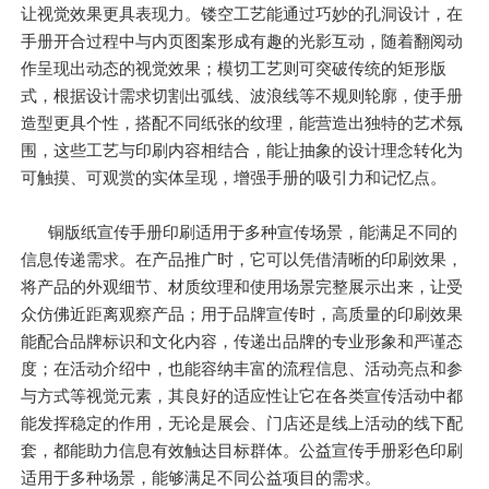
让视觉效果更具表现力。镂空工艺能通过巧妙的孔洞设计，在
手册开合过程中与内页图案形成有趣的光影互动，随着翻阅动
作呈现出动态的视觉效果；模切工艺则可突破传统的矩形版
式，根据设计需求切割出弧线、波浪线等不规则轮廓，使手册
造型更具个性，搭配不同纸张的纹理，能营造出独特的艺术氛
围，这些工艺与印刷内容相结合，能让抽象的设计理念转化为
可触摸、可观赏的实体呈现，增强手册的吸引力和记忆点。
铜版纸宣传手册印刷适用于多种宣传场景，能满足不同的
信息传递需求。在产品推广时，它可以凭借清晰的印刷效果，
将产品的外观细节、材质纹理和使用场景完整展示出来，让受
众仿佛近距离观察产品；用于品牌宣传时，高质量的印刷效果
能配合品牌标识和文化内容，传递出品牌的专业形象和严谨态
度；在活动介绍中，也能容纳丰富的流程信息、活动亮点和参
与方式等视觉元素，其良好的适应性让它在各类宣传活动中都
能发挥稳定的作用，无论是展会、门店还是线上活动的线下配
套，都能助力信息有效触达目标群体。公益宣传手册彩色印刷
适用于多种场景，能够满足不同公益项目的需求。