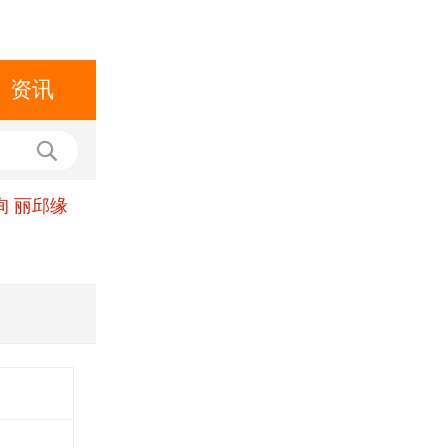
资讯
询 丽邱缘