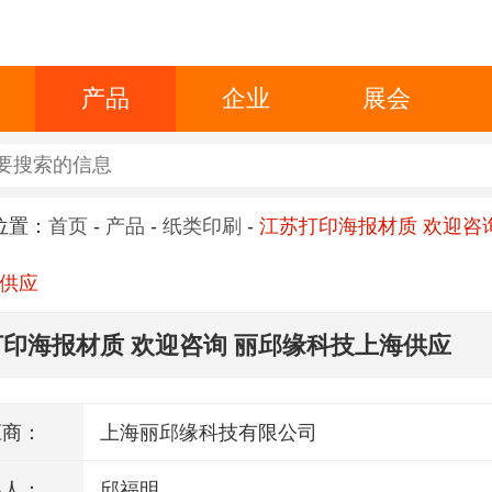
产品
企业
展会
位置：
首页
-
产品
-
纸类印刷
-
江苏打印海报材质 欢迎咨
供应
印海报材质 欢迎咨询 丽邱缘科技上海供应
应商：
上海丽邱缘科技有限公司
系人：
邱福明