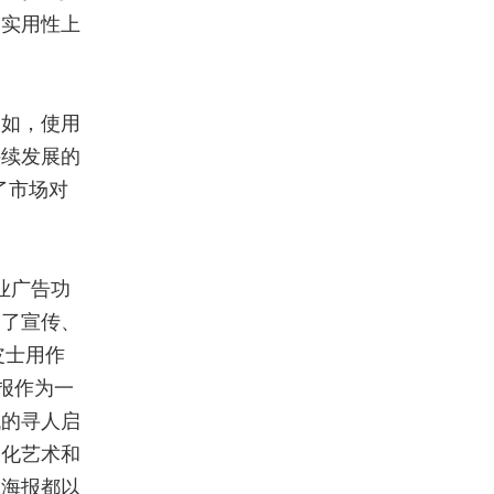
和实用性上
例如，使用
持续发展的
了市场对
业广告功
向了宣传、
皮士用作
报作为一
代的寻人启
文化艺术和
，海报都以