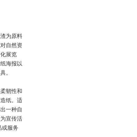
蔗渣为原料
了对自然资
文化展览
渣纸海报以
工具。
的柔韧性和
合造纸。适
造出一种自
，为宣传活
品或服务