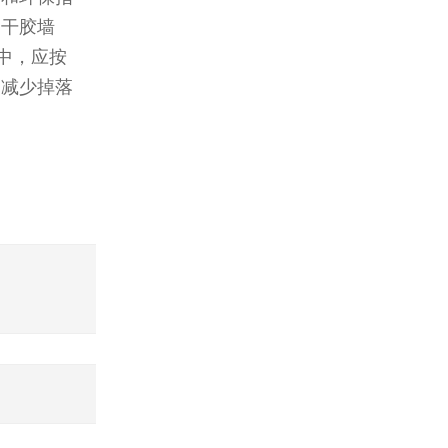
不干胶墙
中，应按
，减少掉落