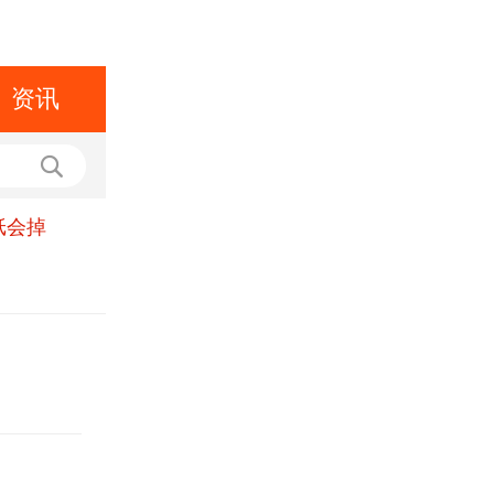
资讯
纸会掉