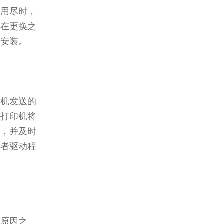
粉用尽时，
。在更换之
确安装。
算机发送的
，打印机将
装，并及时
或者驱动程
见原因之