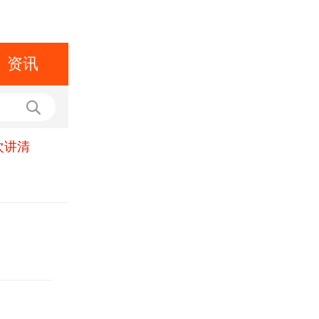
资讯
次讲清