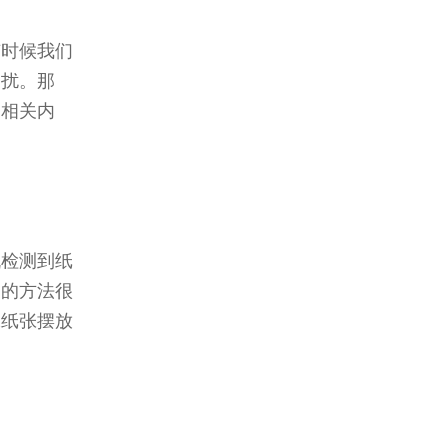
有时候我们
困扰。那
绍相关内
机检测到纸
题的方法很
保纸张摆放