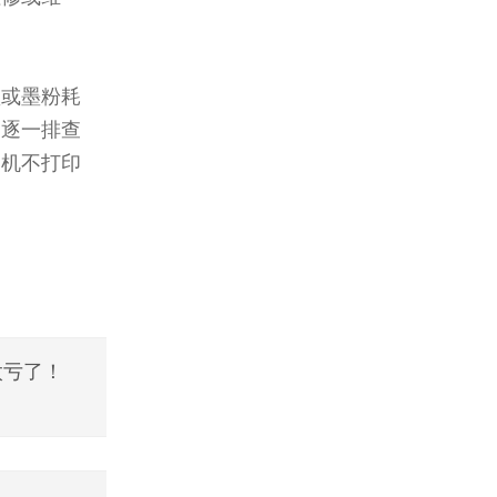
盒或墨粉耗
过逐一排查
印机不打印
！
太亏了！