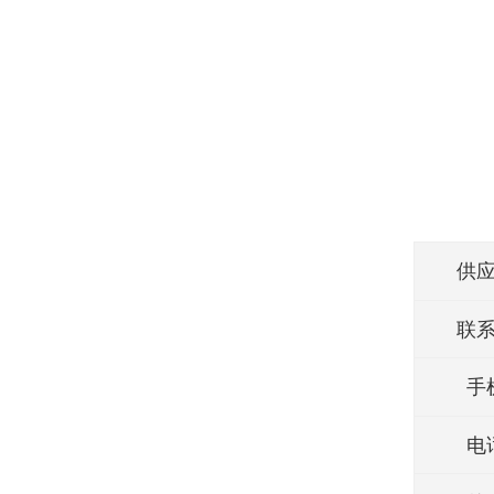
供
联
手
电