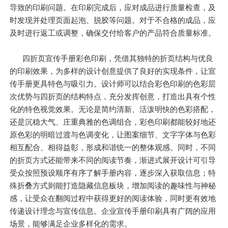
导致的印刷问题。在印刷完成后，应对成品进行质量检查，及
时发现并处理页面起泡、脱胶等问题。对于不合格的成品，应
及时进行返工或调整，确保交付给客户的产品符合质量标准。
四折页宣传手册彩色印刷，凭借其独特的折页结构与优良
的印刷效果，为多样的设计创意提供了良好的实现条件，让宣
传手册更具特色与吸引力。设计师可以结合彩色印刷的色彩层
次优势与四折页的结构特点，充分发挥创意，打造出具有个性
化的特色视觉效果。无论是简约清新、活泼明快的色彩搭配，
还是沉稳大气、庄重典雅的色调组合，彩色印刷都能较好地还
原色彩的明暗过渡与色调变化，让图案细节、文字字体与色彩
相互配合、相得益彰，形成和谐统一的整体观感。同时，不同
的折页方式还能带来不同的阅读节奏，渐进式展开设计可引导
受众按照预设顺序有序了解手册内容，逐步深入获取信息；特
殊折叠方式则能打造隐藏信息板块，增加阅读的趣味性与神秘
感，让受众在翻阅过程中获得更好的阅读体验，同时更有效地
传递设计理念与宣传信息。企业宣传手册印刷具有广阔的应用
场景，能够满足企业多样化的需求。