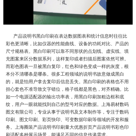
产品说明书黑白印刷在表达数据图表和统计信息时往往比
彩色更清晰，比如仪器的性能曲线、设备的功耗对比、产品的
尺寸规格表。黑白印刷可以靠不同形状的点划线、虚实线、填
充图案来区分数据系列，这样复印或者扫描后图案依然可辨。
而彩色图表一旦被黑白复印，红色和绿色变成一样的灰度，根
本分不清哪条是哪条。很多工程领域的说明书故意做成黑白
的，就是怕用户拿去复印后信息丢失。黑白印刷的表格也不用
担心套色不准导致文字错位，格子线都是黑色，对齐精确。比
如一个电源适配器的输出功率表，用黑白印刷加粗边框和底
纹，用户一眼就能找到自己的型号对应的数据。上海易材数码
图文有限公司，专业从事于说明书及文本制作等，专注于数码
印刷、图文印刷、彩页快印、可变数据印刷等领域的开发和服
务。上海圈装产品说明书印刷量大优惠折页产品说明书彩色印
刷适配多种展示场景，能满足不同的信息传递需求。