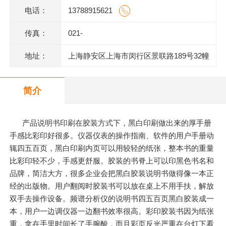
电话：
13788915621
传真：
021-
地址：
上海静安区上海市闵行区景联路189号32幢
二层201室
简介
产品说明书印刷在胶装方式下，黑白印刷做出来的厚手册
手感比彩印好很多。仪器仪表的操作指南、软件的用户手册动
辄四五百页，黑白印刷内页可以用较轻的纸张，整本书的重量
比彩印轻不少，手感更舒服。胶装的书脊上可以印黑色书名和
品牌，简洁大方，很多企业会把黑白胶装说明书做得像一本正
经的出版物。用户翻阅时胶装书可以放在桌上不用手扶，解放
双手去操作设备。频谱分析仪的说明书四五百页黑白胶装成一
本，用户一边调仪器一边翻书效率很高。彩印胶装书因为纸张
重，拿在手里时间长了手腕酸，而且彩页反光严重在台灯下看