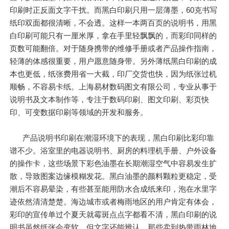
印刷时正反面文字干扰。而黑白印刷只用一层薄墨，60克书写
纸印双面都很清晰，不会透。这样一本两百页的说明书，用黑
白印刷可能只有一厘米厚，拿在手里轻飘飘的，而彩印同样的
页数可能翻倍。对于随身携带的维修手册或者产品操作指南，
轻薄的体感很重要，用户愿意随身带。另外薄纸黑白印刷的成
本也更低，纸张费用省一大截，印厂交货也快，因为纸张过机
顺畅，不容易卡纸。上海易材数码图文有限公司，专业从事于
说明书及文本制作等，专注于数码印刷、图文印刷、彩页快
印、可变数据印刷等领域的开发和服务。
产品说明书印刷在潮湿环境下的表现，黑白印刷比彩印靠
谱不少。浴室里的电器说明书、厨房的料理机手册、户外设备
的操作卡，这些场景下彩色油墨在长期潮湿空气中容易发生扩
散，导致图案边缘模糊发花。黑白油墨的颜料颗粒更稳定，受
潮后不容易晕染，有些甚至能用防水合成纸来印，泡在水里字
迹依然清清楚楚。海边城市或者梅雨地区的用户肯定有体会，
彩印的宣传单过个夏天就霉斑点点字都看不清，黑白印刷的说
明书虽然纸张会变软，但文字还能辨认。那些卖到热带雨林地