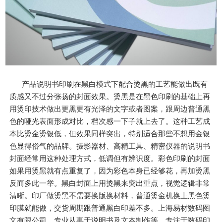
产品说明书印刷在黑白模式下配合烫黑的工艺能做出既有
质感又不过分张扬的封面效果。烫黑是在黑色印刷的基础上再
用烫印技术做出更黑更有光泽的文字或者图案，跟周边普通黑
色的哑光表面形成对比，档次感一下子就上去了。这种工艺成
本比烫金烫银低，但效果同样突出，特别适合那些不想用金银
色显得俗气的品牌。摄影器材、高精工具、精密仪器的说明书
封面经常用这种处理方式，低调但有辨识度。彩色印刷的封面
如果用烫黑就有点重复了，因为彩色本身已经够花，再加烫黑
反而多此一举。黑白封面上用烫黑来突出重点，视觉逻辑非常
清晰。印厂做烫黑不需要换版换材料，普通烫金机换上黑色烫
印膜就能做，交货周期跟普通黑白印差不多。上海易材数码图
文有限公司，专业从事于说明书及文本制作等，专注于数码印