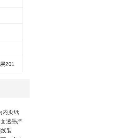
层201
为内页纸
背面透墨严
锁线装