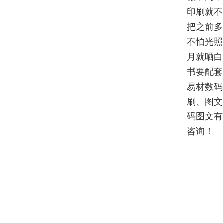
印刷就不
把之前多
不怕光照
月就晒白
书要配套
易材数码
刷、图文
码图文有
咨询！