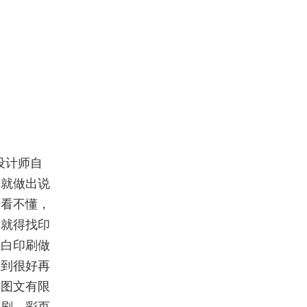
设计师自
期就做出说
户看不懂，
样就得找印
黑白印刷做
做到很好再
码图文有限