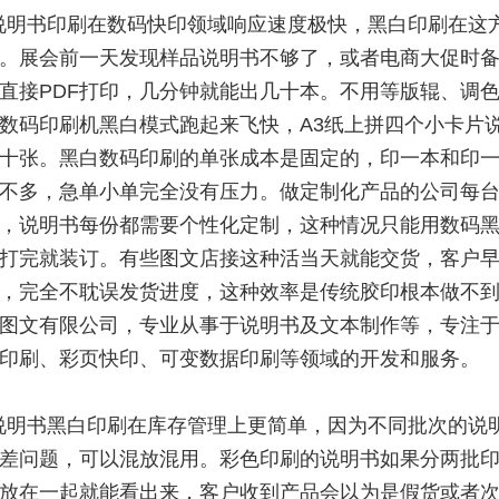
说明书印刷在数码快印领域响应速度极快，黑白印刷在这
。展会前一天发现样品说明书不够了，或者电商大促时
直接PDF打印，几分钟就能出几十本。不用等版辊、调
数码印刷机黑白模式跑起来飞快，A3纸上拼四个小卡片
十张。黑白数码印刷的单张成本是固定的，印一本和印
不多，急单小单完全没有压力。做定制化产品的公司每
，说明书每份都需要个性化定制，这种情况只能用数码
打完就装订。有些图文店接这种活当天就能交货，客户
，完全不耽误发货进度，这种效率是传统胶印根本做不
图文有限公司，专业从事于说明书及文本制作等，专注
印刷、彩页快印、可变数据印刷等领域的开发和服务。
说明书黑白印刷在库存管理上更简单，因为不同批次的说
差问题，可以混放混用。彩色印刷的说明书如果分两批
放在一起就能看出来，客户收到产品会以为是假货或者