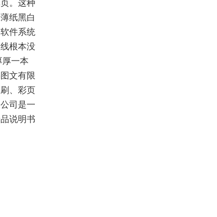
掉页。这种
上薄纸黑白
、软件系统
锁线根本没
厚厚一本
码图文有限
印刷、彩页
限公司是一
产品说明书