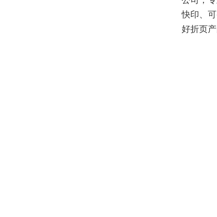
公司，专
快印、可
好折页产