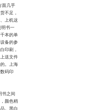
方面几乎
备货不足，
色、上机这
说明书一
一千本的单
台设备的参
黑白印刷，
早上送文件
到的。上海
于数码印
明书之间
印，颜色稍
次品。黑白