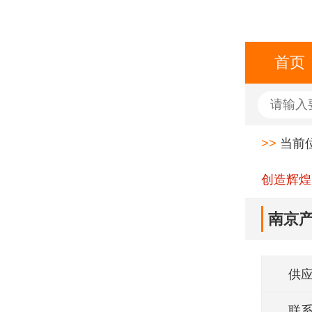
首页
>>
当前
创造辉煌
南京产
应
供
联