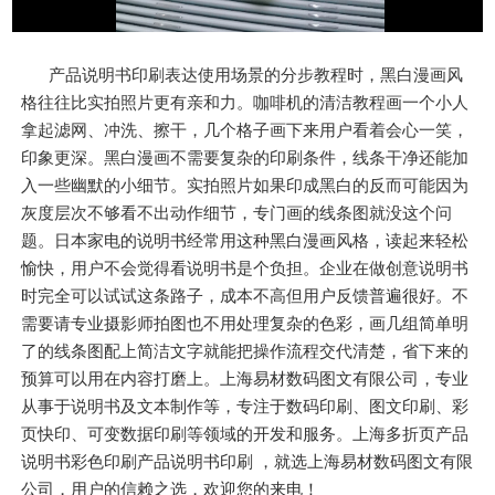
产品说明书印刷表达使用场景的分步教程时，黑白漫画风
格往往比实拍照片更有亲和力。咖啡机的清洁教程画一个小人
拿起滤网、冲洗、擦干，几个格子画下来用户看着会心一笑，
印象更深。黑白漫画不需要复杂的印刷条件，线条干净还能加
入一些幽默的小细节。实拍照片如果印成黑白的反而可能因为
灰度层次不够看不出动作细节，专门画的线条图就没这个问
题。日本家电的说明书经常用这种黑白漫画风格，读起来轻松
愉快，用户不会觉得看说明书是个负担。企业在做创意说明书
时完全可以试试这条路子，成本不高但用户反馈普遍很好。不
需要请专业摄影师拍图也不用处理复杂的色彩，画几组简单明
了的线条图配上简洁文字就能把操作流程交代清楚，省下来的
预算可以用在内容打磨上。上海易材数码图文有限公司，专业
从事于说明书及文本制作等，专注于数码印刷、图文印刷、彩
页快印、可变数据印刷等领域的开发和服务。上海多折页产品
说明书彩色印刷产品说明书印刷 ，就选上海易材数码图文有限
公司，用户的信赖之选，欢迎您的来电！