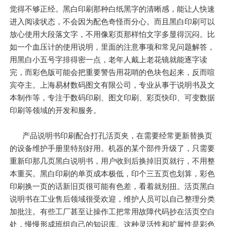
觉得不够正经。黑白印刷那种白纸黑字的清晰感，能让人快速
进入阅读状态，不会因为配色奇怪而分心。而且黑白印刷可以
放心使用大段落文字，不用像彩页那样怕文字多显得沉闷。比
如一个血压计的使用说明，里面的注意事项和常见问题解答，
用黑白小五号字排得密一点，老年人戴上老花镜就能逐字读
完，而彩色版可能会把重要警告用花哨的色块包起来，反而喧
宾夺主。上海易材数码图文有限公司，专业从事于说明书及文
本制作等，专注于数码印刷、图文印刷、彩页快印、可变数据
印刷等领域的开发和服务。
产品说明书印刷配合打孔活页夹，在需要经常更新替换页
的设备维护手册里特别好用。机器的某个部件升级了，只需要
重新印那几页黑白说明书，用户收到后换掉旧页就行，不用整
本重买。黑白印刷的单页成本极低，印个三五页也划算，彩色
印刷换一页的话新旧页很可能有色差，看着就别扭。活页黑白
说明书在工业售后领域很受欢迎，维护人员可以自己整理分类
加批注。有些工厂甚至让操作工把常用故障代码抄在活页空白
处，慢慢形成班组自己的知识库。这种灵活性和扩展性是彩色