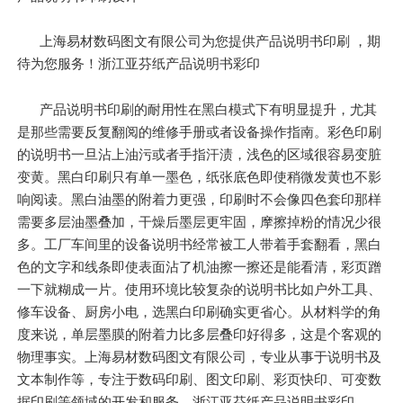
上海易材数码图文有限公司为您提供产品说明书印刷 ，期
待为您服务！浙江亚芬纸产品说明书彩印
产品说明书印刷的耐用性在黑白模式下有明显提升，尤其
是那些需要反复翻阅的维修手册或者设备操作指南。彩色印刷
的说明书一旦沾上油污或者手指汗渍，浅色的区域很容易变脏
变黄。黑白印刷只有单一墨色，纸张底色即使稍微发黄也不影
响阅读。黑白油墨的附着力更强，印刷时不会像四色套印那样
需要多层油墨叠加，干燥后墨层更牢固，摩擦掉粉的情况少很
多。工厂车间里的设备说明书经常被工人带着手套翻看，黑白
色的文字和线条即使表面沾了机油擦一擦还是能看清，彩页蹭
一下就糊成一片。使用环境比较复杂的说明书比如户外工具、
修车设备、厨房小电，选黑白印刷确实更省心。从材料学的角
度来说，单层墨膜的附着力比多层叠印好得多，这是个客观的
物理事实。上海易材数码图文有限公司，专业从事于说明书及
文本制作等，专注于数码印刷、图文印刷、彩页快印、可变数
据印刷等领域的开发和服务。浙江亚芬纸产品说明书彩印