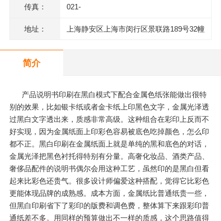
传真：
021-
地址：
上海静安区上海市闵行区景联路189号32幢
二层201室
简介
产品说明书印刷在黑白模式下配合金属色纸张能做出很特
别的效果，比如银卡纸或者金卡纸上印黑色文字，金属光泽透
过黑白文字透出来，质感非常高级。这种组合在彩印上反而不
好实现，因为金属纸面上印彩色容易被底色吃掉颜色，怎么印
都不正。黑白印刷在金属纸面上就是单纯的黑和底色的对话，
金属光泽把黑色衬托得特别有分量。高奢化妆品、酒类产品、
奢侈品配件的说明书偶尔会用这种工艺，虽然印的是黑白但看
起来比彩色还贵气。很多设计师偏爱这种搭配，觉得它比彩色
更能体现品牌的成熟感。成本方面，金属纸比普通纸贵一些，
但黑白印刷省下了彩印的版费和调色费，整体算下来跟彩印普
通纸差不多。用同样的预算做出不一样的质感，这个思路值得