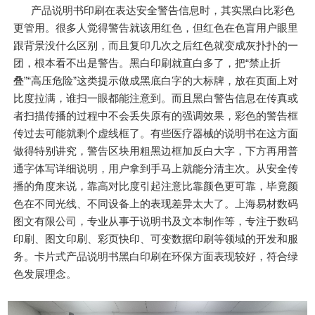
产品说明书印刷在表达安全警告信息时，其实黑白比彩色
更管用。很多人觉得警告就该用红色，但红色在色盲用户眼里
跟背景没什么区别，而且复印几次之后红色就变成灰扑扑的一
团，根本看不出是警告。黑白印刷就直白多了，把“禁止折
叠”“高压危险”这类提示做成黑底白字的大标牌，放在页面上对
比度拉满，谁扫一眼都能注意到。而且黑白警告信息在传真或
者扫描传播的过程中不会丢失原有的强调效果，彩色的警告框
传过去可能就剩个虚线框了。有些医疗器械的说明书在这方面
做得特别讲究，警告区块用粗黑边框加反白大字，下方再用普
通字体写详细说明，用户拿到手马上就能分清主次。从安全传
播的角度来说，靠高对比度引起注意比靠颜色更可靠，毕竟颜
色在不同光线、不同设备上的表现差异太大了。上海易材数码
图文有限公司，专业从事于说明书及文本制作等，专注于数码
印刷、图文印刷、彩页快印、可变数据印刷等领域的开发和服
务。卡片式产品说明书黑白印刷在环保方面表现较好，符合绿
色发展理念。