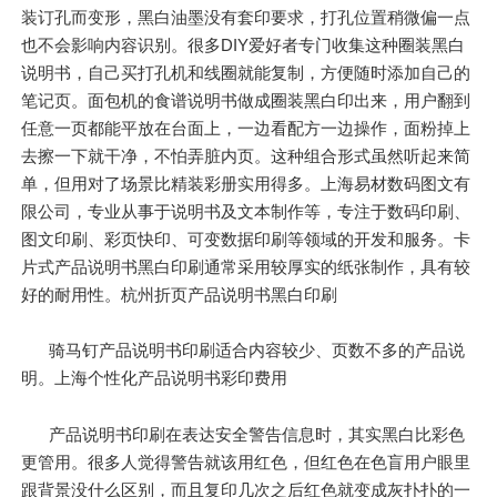
装订孔而变形，黑白油墨没有套印要求，打孔位置稍微偏一点
也不会影响内容识别。很多DIY爱好者专门收集这种圈装黑白
说明书，自己买打孔机和线圈就能复制，方便随时添加自己的
笔记页。面包机的食谱说明书做成圈装黑白印出来，用户翻到
任意一页都能平放在台面上，一边看配方一边操作，面粉掉上
去擦一下就干净，不怕弄脏内页。这种组合形式虽然听起来简
单，但用对了场景比精装彩册实用得多。上海易材数码图文有
限公司，专业从事于说明书及文本制作等，专注于数码印刷、
图文印刷、彩页快印、可变数据印刷等领域的开发和服务。卡
片式产品说明书黑白印刷通常采用较厚实的纸张制作，具有较
好的耐用性。杭州折页产品说明书黑白印刷
骑马钉产品说明书印刷适合内容较少、页数不多的产品说
明。上海个性化产品说明书彩印费用
产品说明书印刷在表达安全警告信息时，其实黑白比彩色
更管用。很多人觉得警告就该用红色，但红色在色盲用户眼里
跟背景没什么区别，而且复印几次之后红色就变成灰扑扑的一