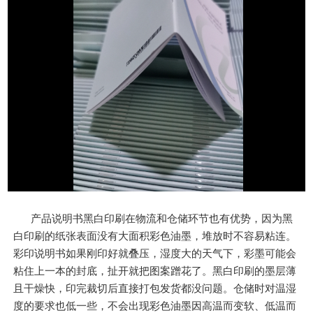
产品说明书黑白印刷在物流和仓储环节也有优势，因为黑
白印刷的纸张表面没有大面积彩色油墨，堆放时不容易粘连。
彩印说明书如果刚印好就叠压，湿度大的天气下，彩墨可能会
粘住上一本的封底，扯开就把图案蹭花了。黑白印刷的墨层薄
且干燥快，印完裁切后直接打包发货都没问题。仓储时对温湿
度的要求也低一些，不会出现彩色油墨因高温而变软、低温而